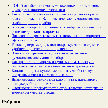
ТОП-5 ошибок при монтаже въездных ворот, которые
приводят к поломке автоматики
Как выбрать монтажную лестницу под тип опоры и
класс напряжения ВЛ: практическое руководство для
снабженцев и прорабов
Аренда автокрана 32 тонны: как выбрать оптимальное
решение для вашего проекта
Чип‑тюнинг двигателя: путь к повышенной мощности и
эффективности
Готовая дверь vs дверь под покраску: что выгоднее и
удобнее в долгосрочной перспективе
Электроинструменты купить онлайн: полное
руководство для умного выбора
Как правильно выбрать и купить климатическую
систему в интернет‑магазине: полное руководство
Кондиционер на кухне: где ставить, чтобы не дуло на
обеденный стол и не мешало готовке
Дизайнерский ремонт под ключ: путь к идеальному
интерьеру без лишних хлопот
Сложности и преимущества строительства коттеджа на
земельном участке у воды
Рубрики