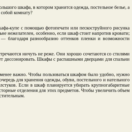
ольшого шкафа, в котором хранится одежда, постельное белье, а
 собой комнату?
кафа-купе с помощью фотопечати или пескоструйного рисунка
не нежелателен, особенно, если шкаф стоит напротив кровати;
 — благодаря разнообразию оттенков пленки и возможности
тречаются ничуть не реже. Они хорошо сочетаются со стилями
дет диссонировать. Шкафы с распашными дверцами для спальни
менее важно. Чтобы пользоваться шкафом было удобно, нужно
очередь для хранения одежды, обуви, постельного и нательного
алстуков. Если в шкаф планируется убирать крупногабаритные
сторные отделения для этих предметов. Чтобы увеличить объем
естительным.