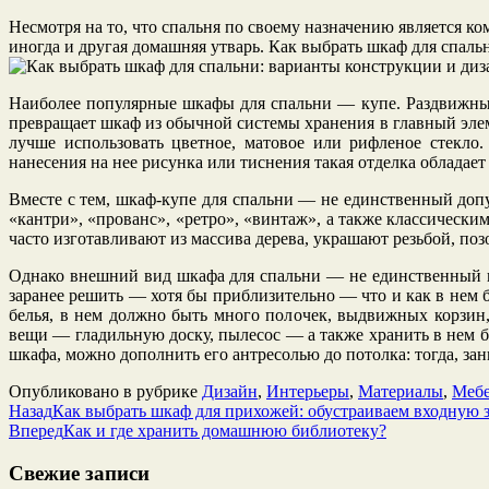
Несмотря на то, что спальня по своему назначению является ко
иногда и другая домашняя утварь. Как выбрать шкаф для спаль
Наиболее популярные шкафы для спальни — купе. Раздвижные
превращает шкаф из обычной системы хранения в главный элем
лучше использовать цветное, матовое или рифленое стекло
нанесения на нее рисунка или тиснения такая отделка облад
Вместе с тем, шкаф-купе для спальни — не единственный доп
«кантри», «прованс», «ретро», «винтаж», а также классичес
часто изготавливают из массива дерева, украшают резьбой, по
Однако внешний вид шкафа для спальни — не единственный и
заранее решить — хотя бы приблизительно — что и как в нем б
белья, в нем должно быть много полочек, выдвижных корзин,
вещи — гладильную доску, пылесос — а также хранить в нем б
шкафа, можно дополнить его антресолью до потолка: тогда, зан
Опубликовано в рубрике
Дизайн
,
Интерьеры
,
Материалы
,
Мебе
Назад
Как выбрать шкаф для прихожей: обустраиваем входную 
Вперед
Как и где хранить домашнюю библиотеку?
Свежие записи