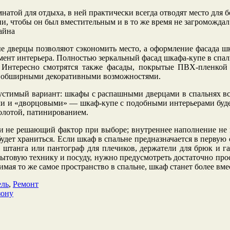
мнатой для отдыха, в ней практически всегда отводят место для б
ни, чтобы он был вместительным и в то же время не загромождал
 дверцы позволяют сэкономить место, а оформление фасада ш
ент интерьера. Полностью зеркальный фасад шкафа-купе в спаль
. Интересно смотрятся также фасады, покрытые ПВХ-пленкой
ает обширными декоративными возможностями.
устимый вариант: шкафы с распашными дверцами в спальнях вс
кими и «дворцовыми» — шкаф-купе с подобными интерьерами бу
золотой, патинированием.
 не решающий фактор при выборе; внутреннее наполнение не 
удет храниться. Если шкаф в спальне предназначается в первую 
 штанга или пантограф для плечиков, держатели для брюк и г
ытовую технику и посуду, нужно предусмотреть достаточно про
имая то же самое пространство в спальне, шкаф станет более вм
ль
,
Ремонт
зону