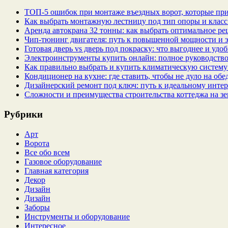
ТОП-5 ошибок при монтаже въездных ворот, которые при
Как выбрать монтажную лестницу под тип опоры и класс
Аренда автокрана 32 тонны: как выбрать оптимальное ре
Чип‑тюнинг двигателя: путь к повышенной мощности и 
Готовая дверь vs дверь под покраску: что выгоднее и удо
Электроинструменты купить онлайн: полное руководство
Как правильно выбрать и купить климатическую систему 
Кондиционер на кухне: где ставить, чтобы не дуло на об
Дизайнерский ремонт под ключ: путь к идеальному интер
Сложности и преимущества строительства коттеджа на зе
Рубрики
Арт
Ворота
Все обо всем
Газовое оборудование
Главная категория
Декор
Дизайн
Дизайн
Заборы
Инструменты и оборудование
Интересное