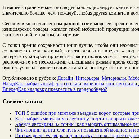
В нашей стране множество людей коллекционирует книги и сег
значительно больше, чем, пожалуй, любая другая комната в доме
Сегодня в многочисленном разнообразии моделей представле
канцелярские товары, каталог такой мебельной продукции мо
конструкцией, и цветом, и формами.
С точки зрения сохранности книг лучше, чтобы они находил
солнечного света, который, кстати, для книг вреден – под
литературу, которой приходится часто пользоваться – энцик
расположите их несколькими сплошными рядами вдоль северно
будет улучшена звукоизоляция комнаты, потому что книги при
Опубликовано в рубрике
Дизайн
,
Интерьеры
,
Материалы
,
Мебе
Назад
Как выбрать шкаф для спальни: варианты конструкции и
Вперед
Как кладовку превратить в гардеробную?
Свежие записи
ТОП-5 ошибок при монтаже въездных ворот, которые при
Как выбрать монтажную лестницу под тип опоры и класс
Аренда автокрана 32 тонны: как выбрать оптимальное ре
Чип‑тюнинг двигателя: путь к повышенной мощности и 
Готовая дверь vs дверь под покраску: что выгоднее и удо