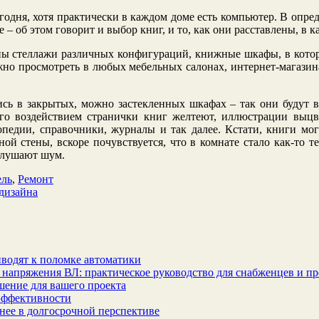
одня, хотя практически в каждом доме есть компьютер. В опре
 – об этом говорит и выбор книг, и то, как они расставлены, в к
ны стеллажи различных конфигураций, книжные шкафы, в кото
жно просмотреть в любых мебельных салонах, интернет-магазин
ись в закрытых, можно застекленных шкафах – так они будут 
 его воздействием странички книг желтеют, иллюстрации выц
лопедии, справочники, журналы и так далее. Кстати, книги м
й стены, вскоре почувствуется, что в комнате стало как-то 
глушают шум.
ль
,
Ремонт
 дизайна
водят к поломке автоматики
 напряжения ВЛ: практическое руководство для снабженцев и п
шение для вашего проекта
эффективности
бнее в долгосрочной перспективе