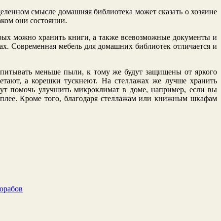
деленном смысле домашняя библиотека может сказать о хозяине
аком они состоянии.
рых можно хранить книги, а также всевозможные документы и
ах. Современная мебель для домашних библиотек отличается и
впитывать меньше пыли, к тому же будут защищены от яркого
ветают, а корешки тускнеют. На стеллажах же лучше хранить
огут помочь улучшить микроклимат в доме, например, если вы
теплее. Кроме того, благодаря стеллажам или книжным шкафам
рорабов