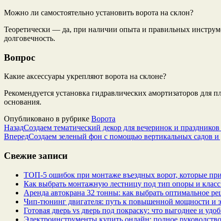
Можно ли самостоятельно установить ворота на склон?
Теоретически — да, при наличии опыта и правильных инструме
долговечность.
Вопрос
Какие аксессуары укрепляют ворота на склоне?
Рекомендуется установка гидравлических амортизаторов для 
основания.
Опубликовано в рубрике
Ворота
Назад
Создаем тематический декор для вечеринок и праздников 
Вперед
Создаем зеленый фон с помощью вертикальных садов и
Свежие записи
ТОП-5 ошибок при монтаже въездных ворот, которые при
Как выбрать монтажную лестницу под тип опоры и класс
Аренда автокрана 32 тонны: как выбрать оптимальное ре
Чип‑тюнинг двигателя: путь к повышенной мощности и 
Готовая дверь vs дверь под покраску: что выгоднее и удо
Электроинструменты купить онлайн: полное руководство