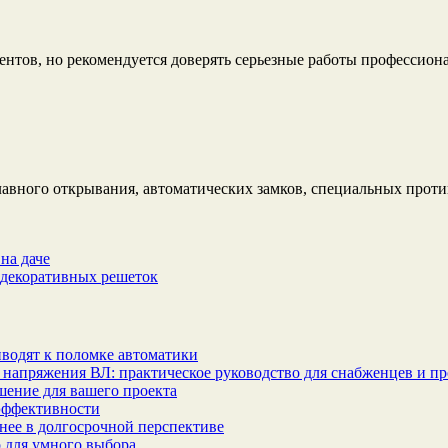
нтов, но рекомендуется доверять серьезные работы профессиона
плавного открывания, автоматических замков, специальных прот
на даче
 декоративных решеток
водят к поломке автоматики
 напряжения ВЛ: практическое руководство для снабженцев и п
шение для вашего проекта
эффективности
бнее в долгосрочной перспективе
 для умного выбора