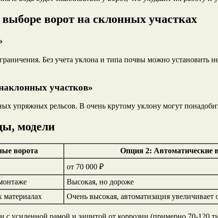
выборе ворот на склонных участках
»
граничения. Без учета уклона и типа почвы можно установить н
 наклонных участков»
ных упряжных рельсов. В очень крутому уклону могут понадоби
ды, модели
ные ворота
Опция 2: Автоматические 
от 70 000 ₽
монтаже
Высокая, но дороже
х материалах
Очень высокая, автоматизация увеличивает
и с усиленной рамой и защитой от коррозии (примерно 70-120 ты