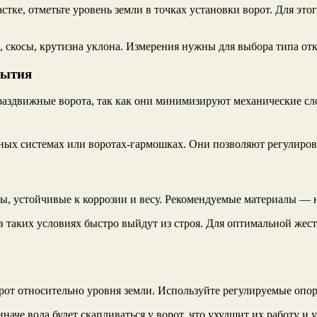
стке, отметьте уровень земли в точках установки ворот. Для эт
, скосы, крутизна уклона. Измерения нужны для выбора типа от
рытия
 раздвижные ворота, так как они минимизируют механические сл
ижных системах или воротах-гармошках. Они позволяют регулиро
асы, устойчивые к коррозии и весу. Рекомендуемые материалы 
в таких условиях быстро выйдут из строя. Для оптимальной же
рот относительно уровня земли. Используйте регулируемые опо
аче вода будет скапливаться у ворот, что ухудшит их работу и 