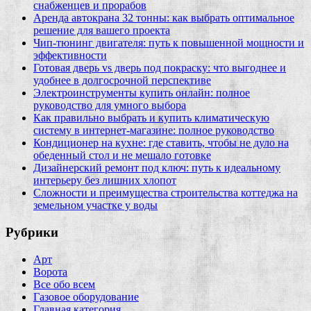
снабженцев и прорабов
Аренда автокрана 32 тонны: как выбрать оптимальное
решение для вашего проекта
Чип‑тюнинг двигателя: путь к повышенной мощности и
эффективности
Готовая дверь vs дверь под покраску: что выгоднее и
удобнее в долгосрочной перспективе
Электроинструменты купить онлайн: полное
руководство для умного выбора
Как правильно выбрать и купить климатическую
систему в интернет‑магазине: полное руководство
Кондиционер на кухне: где ставить, чтобы не дуло на
обеденный стол и не мешало готовке
Дизайнерский ремонт под ключ: путь к идеальному
интерьеру без лишних хлопот
Сложности и преимущества строительства коттеджа на
земельном участке у воды
Рубрики
Арт
Ворота
Все обо всем
Газовое оборудование
Главная категория