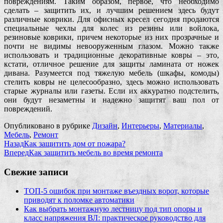
повреждениям. Таким образом, первое, что необходимо
сделать – защитить их, и лучшим решением здесь будут
различные коврики. Для офисных кресел сегодня продаются
специальные чехлы для колес из резины или войлока,
резиновые коврики, причем некоторые из них прозрачные и
почти не видимы невооруженным глазом. Можно также
использовать и традиционные декоративные ковры – это,
кстати, отличное решение для защиты ламината от ножек
дивана. Разумеется под тяжелую мебель (шкафы, комоды)
стелить ковры не целесообразно, здесь можно использовать
старые журналы или газеты. Если их аккуратно подстелить,
они будут незаметны и надежно защитят ваш пол от
повреждений.
Опубликовано в рубрике
Дизайн
,
Интерьеры
,
Материалы
,
Мебель
,
Ремонт
Назад
Как защитить дом от пожара?
Вперед
Как защитить мебель во время ремонта
Свежие записи
ТОП-5 ошибок при монтаже въездных ворот, которые
приводят к поломке автоматики
Как выбрать монтажную лестницу под тип опоры и
класс напряжения ВЛ: практическое руководство для