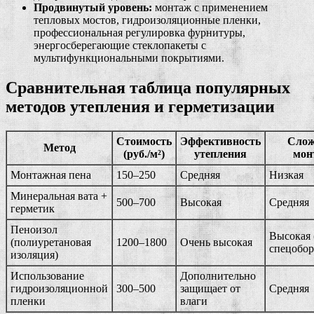
Продвинутый уровень:
монтаж с применением
тепловых мостов, гидроизоляционные пленки,
профессиональная регулировка фурнитуры,
энергосберегающие стеклопакеты с
мультифункциональными покрытиями.
Сравнительная таблица популярных
методов утепления и герметизации
Стоимость
Эффективность
Слож
Метод
(руб./м²)
утепления
мон
Монтажная пена
150–250
Средняя
Низкая
Минеральная вата +
500–700
Высокая
Средняя
герметик
Пеноизол
Высокая 
(полиуретановая
1200–1800
Очень высокая
спецобор
изоляция)
Использование
Дополнительно
гидроизоляционной
300–500
защищает от
Средняя
пленки
влаги