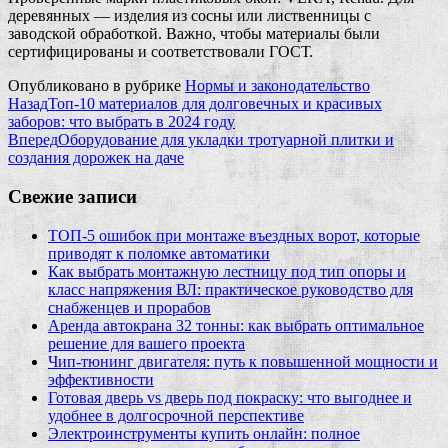
деревянных — изделия из сосны или лиственницы с
заводской обработкой. Важно, чтобы материалы были
сертифицированы и соответствовали ГОСТ.
Опубликовано в рубрике
Нормы и законодательство
Назад
Топ-10 материалов для долговечных и красивых
заборов: что выбрать в 2024 году
Вперед
Оборудование для укладки тротуарной плитки и
создания дорожек на даче
Свежие записи
ТОП-5 ошибок при монтаже въездных ворот, которые
приводят к поломке автоматики
Как выбрать монтажную лестницу под тип опоры и
класс напряжения ВЛ: практическое руководство для
снабженцев и прорабов
Аренда автокрана 32 тонны: как выбрать оптимальное
решение для вашего проекта
Чип‑тюнинг двигателя: путь к повышенной мощности и
эффективности
Готовая дверь vs дверь под покраску: что выгоднее и
удобнее в долгосрочной перспективе
Электроинструменты купить онлайн: полное