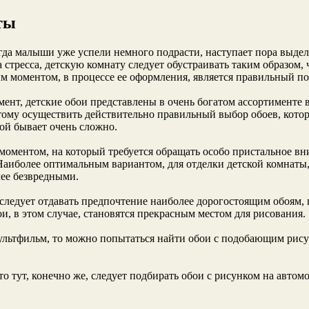
ты
гда малыши уже успели немного подрасти, наступает пора выде
а стресса, детскую комнату следует обустраивать таким образом,
 моментом, в процессе ее оформления, является правильный по
ент, детские обои представлены в очень богатом ассортименте в
этому осуществить действительно правильный выбор обоев, кото
рой бывает очень сложно.
ментом, на который требуется обращать особо пристальное внима
Наиболее оптимальным вариантом, для отделки детской комнаты
ее безвредными.
следует отдавать предпочтение наиболее дорогостоящим обоям, по
ои, в этом случае, становятся прекрасным местом для рисования.
мультфильм, то можно попытаться найти обои с подобающим рис
 то тут, конечно же, следует подбирать обои с рисунком на авт