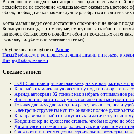
В завершении, следует рассмотреть еще один очень важный пок
воздействие на состояние малыша может оказывать цветовое оф
обоев, необходимо как можно лучше разобраться в физических 
Когда малыш ведет себя достаточно спокойно и не любит подвиж
Большую помощь, в этом случае, смогут оказать обои с героя
напролет, больше всего подойдут обои в прохладных оттенках.
розовые, голубые или зеленые оттенки).
Опубликовано в рубрике
Разное
Назад
Выбираем и воплощаем лучший дизайн интерьера в квар
Вперед
Выбор жалюзи
Свежие записи
ТОП-5 ошибок при монтаже въездных ворот, которые при
Как выбрать монтажную лестницу под тип опоры и класс
Аренда автокрана 32 тонны: как выбрать оптимальное ре
Чип‑тюнинг двигателя: путь к повышенной мощности и 
Готовая дверь vs дверь под покраску: что выгоднее и удо
Электроинструменты купить онлайн: полное руководство
Как правильно выбрать и купить климатическую систему 
Кондиционер на кухне: где ставить, чтобы не дуло на об
Дизайнерский ремонт под ключ: путь к идеальному интер
Сложности и преимущества строительства коттеджа на зе