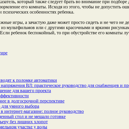
азатель, который также следует брать во внимание при подборе
ормление его комнаты. Исходя из этого, чтобы не допустить ош
и психических особенностях ребенка.
ные игры, а зачастую даже может просто сидеть и не чего не де
ми из мультфильмов или с другими красочными и яркими рисунка
 Если ребенок беспокойный, то при обустройстве его комнаты лу
тире
водят к поломке автоматики
 напряжения ВЛ: практическое руководство для снабженцев и п
шение для вашего проекта
эффективности
бнее в долгосрочной перспективе
 для умного выбора
в интернет‑магазине: полное руководство
еденный стол и не мешало готовке
ьеру без лишних хлопот
мельном участке у воды