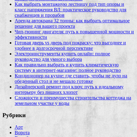
Как выбрать монтажную лестницу под тип опоры и
класс напряжения ВЛ: практическое руководство для
снабженцев и прорабов
Аренда автокрана 32 тонны: как выбрать оптимальное
решение для вашего проекта
Чип‑тюнинг двигателя: путь к повышенной мощности и
эффективности
Готовая дверь vs дверь под покраску: что выгоднее и
удобнее в долгосрочной перспективе
Электроинструменты купить онлайн: полное
руководство для умного выбора
Как правильно выбрать и купить климатическую
систему в интернет‑магазине: полное руководство
Кондиционер на кухне: где ставить, чтобы не дуло на
обеденный стол и не мешало готовке
Дизайнерский ремонт под ключ: путь к идеальному
интерьеру без лишних хлопот
Сложности и преимущества строительства коттеджа на
земельном участке у воды
Рубрики
Арт
Ворота