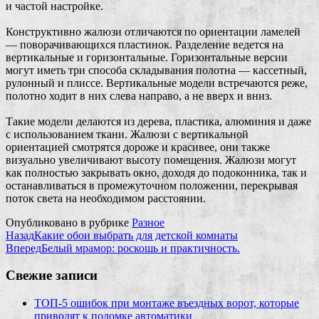
и частой настройке.
Конструктивно жалюзи отличаются по ориентации ламелей
— поворачивающихся пластинок. Разделение ведется на
вертикальные и горизонтальные. Горизонтальные версии
могут иметь три способа складывания полотна — кассетный,
рулонный и плиссе. Вертикальные модели встречаются реже,
полотно ходит в них слева направо, а не вверх и вниз.
Такие модели делаются из дерева, пластика, алюминия и даже
с использованием ткани. Жалюзи с вертикальной
ориентацией смотрятся дороже и красивее, они также
визуально увеличивают высоту помещения. Жалюзи могут
как полностью закрывать окно, доходя до подоконника, так и
останавливаться в промежуточном положении, перекрывая
поток света на необходимом расстоянии.
Опубликовано в рубрике
Разное
Назад
Какие обои выбрать для детской комнаты
Вперед
Белый мрамор: роскошь и практичность.
Свежие записи
ТОП-5 ошибок при монтаже въездных ворот, которые
приводят к поломке автоматики