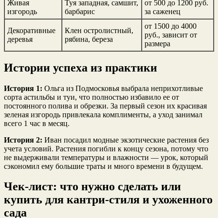
Живая
Туя западная, самшит,
от 500 до 1200 руб.
изгородь
барбарис
за саженец
от 1500 до 4000
Декоративные
Клен остролистный,
руб., зависит от
деревья
рябина, береза
размера
Истории успеха из практики
История 1:
Ольга из Подмосковья выбрала неприхотливые
сорта астильбы и туи, что полностью избавило ее от
постоянного полива и обрезки. За первый сезон их красивая
зеленая изгородь привлекала комплименты, а уход занимал
всего 1 час в месяц.
История 2:
Иван посадил модные экзотические растения без
учета условий. Растения погибли к концу сезона, потому что
не выдерживали температуры и влажности — урок, который
сэкономил ему большие траты и много времени в будущем.
Чек-лист: что нужно сделать или
купить для кантри-стиля и ухоженного
сада