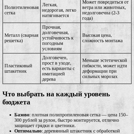
Может повредиться от
Легкая,
Полиэтиленовая
ветра или животных,
недорогая, легко
сетка
недолговечна (2-3
натягивается
года)
Прочная,
долговечная,
Металл (сварная
Высокая цена,
устойчивость к
решетка)
сложность монтажа
погодным
условиям
Долговечен,
Меньше эстетической
прост в уходе,
Пластиковый
гибкости, может идти
есть варианты с
штакетник
деформации при
имитацией
сильных морозах
дерева
Что выбрать на каждый уровень
бюджета
Базово
: плотная полипропиленовая сетка — цена 150–
300 рублей за рулон, быстро монтируется, отлично
защищает грядки и цветники.
Оптимально
: деревянный штакетник с обработкой