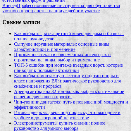
естественных форм и растений
Вперед
Профессиональные инструменты для обустройства
уютного пространства на приусадебном участке
Свежие записи
Как выбрать грязезащитный ковер для дома и бизнеса:
полное руководство
Сыпучие нерудные материалы: основные виды,
характеристики и применение
Прозрачное стекло в современных интерьерах и
строительстве: виды, выбор и применение
ТОП-5 ошибок при монтаже въездных ворот, которые
приводят к поломке автоматики
Как выбрать монтажную лестницу под тип опоры и
класс напряжения ВЛ: практическое руководство для
снабженцев и прорабов
Аренда автокрана 32 тонны: как выбрать оптимальное
решение для вашего проекта
Чип‑тюнинг двигателя: путь к повышенной мощности и
эффективности
Готовая дверь vs дверь под покраску: что выгоднее и
удобнее в долгосрочной перспективе
Электроинструменты купить онлайн: полное
руководство для умного выбора