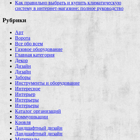
Как правильно выбрать и купить климатическую
систему в интернет‑магазине: полное руководство
Рубрики
Арт
Ворота
Все обо всем
Газовое оборудование
Главная категория
Декор
Дизайн
Дизайн
Заборы
Инструменты и оборудование
Интересное
Интерьер
Интерьеры
Интерьеры
Каталог организаций
Коммуникации
Кровля
Ландшафтный дизайн
Ландшафтный дизайн
Материалы