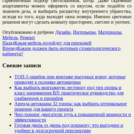
гармоничный подбор светильников, штор. Даже скромные
апартаменты можно оформить со вкусом, если подойти со
знанием дела, и выбирать расцветку внутреннего убранства,
исходя из того, куда выходят окна номера. Именно цветовые
решения могут сделать комнату просторнее, светлее и уютнее.
Опубликовано в рубрике
Дизайн
,
Интерьеры
,
Материалы
,
Мебель
,
Ремонт
Назад
Какая мебель подойдет для прихожей
Вперед
Каким должен быть интерьер стоматологического
кабинета?
Свежие записи
ТОП-5 ошибок при монтаже въездных ворот, которые
приводят к поломке автоматики
Как выбрать монтажную лестницу под тип опоры и
класс напряжения ВЛ: практическое руководство для
снабженцев и прорабов
Аренда автокрана 32 тонны: как выбрать оптимальное
решение для вашего проекта
Чип‑тюнинг двигателя: путь к повышенной мощности и
эффективности
Готовая дверь vs дверь под покраску: что выгоднее и
удобнее в долгосрочной перспективе