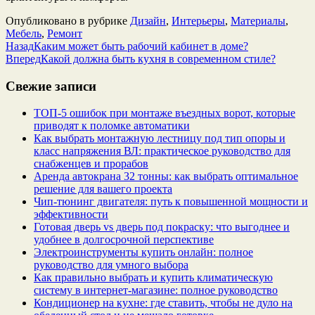
Опубликовано в рубрике
Дизайн
,
Интерьеры
,
Материалы
,
Мебель
,
Ремонт
Назад
Каким может быть рабочий кабинет в доме?
Вперед
Какой должна быть кухня в современном стиле?
Свежие записи
ТОП-5 ошибок при монтаже въездных ворот, которые
приводят к поломке автоматики
Как выбрать монтажную лестницу под тип опоры и
класс напряжения ВЛ: практическое руководство для
снабженцев и прорабов
Аренда автокрана 32 тонны: как выбрать оптимальное
решение для вашего проекта
Чип‑тюнинг двигателя: путь к повышенной мощности и
эффективности
Готовая дверь vs дверь под покраску: что выгоднее и
удобнее в долгосрочной перспективе
Электроинструменты купить онлайн: полное
руководство для умного выбора
Как правильно выбрать и купить климатическую
систему в интернет‑магазине: полное руководство
Кондиционер на кухне: где ставить, чтобы не дуло на