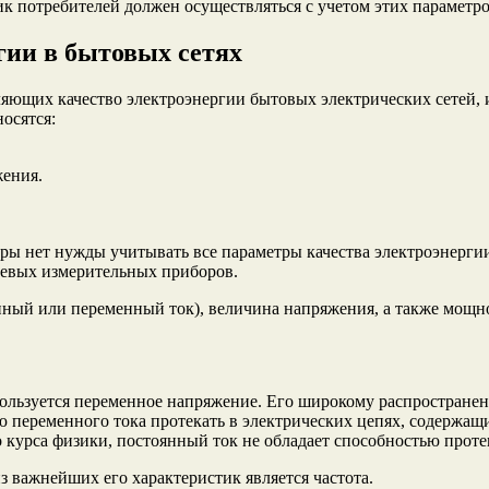
ик потребителей должен осуществляться с учетом этих параметро
гии в бытовых сетях
ляющих качество электроэнергии бытовых электрических сетей,
осятся:
жения.
ры нет нужды учитывать все параметры качества электроэнергии
шевых измерительных приборов.
янный или переменный ток), величина напряжения, а также мощн
ользуется переменное напряжение. Его широкому распространен
ью переменного тока протекать в электрических цепях, содержа
 курса физики, постоянный ток не обладает способностью проте
з важнейших его характеристик является частота.