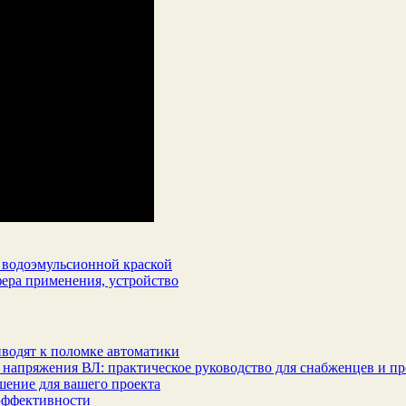
 водоэмульсионной краской
фера применения, устройство
водят к поломке автоматики
 напряжения ВЛ: практическое руководство для снабженцев и п
шение для вашего проекта
эффективности