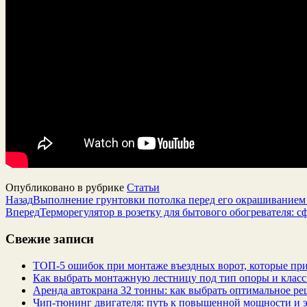
Опубликовано в рубрике
Статьи
Назад
Выполнение грунтовки потолка перед его окрашиванием
Вперед
Терморегулятор в розетку для бытового обогревателя: с
Свежие записи
ТОП-5 ошибок при монтаже въездных ворот, которые при
Как выбрать монтажную лестницу под тип опоры и класс
Аренда автокрана 32 тонны: как выбрать оптимальное ре
Чип‑тюнинг двигателя: путь к повышенной мощности и 