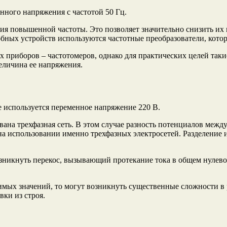
нного напряжения с частотой 50 Гц.
ия повышенной частоты. Это позволяет значительно снизить их 
бных устройств используются частотные преобразователи, кото
 приборов – частотомеров, однако для практических целей таки
величина ее напряжения.
е используется переменное напряжение 220 В.
а трехфазная сеть. В этом случае разность потенциалов между ф
 на использовании именно трехфазных электросетей. Разделение
озникнуть перекос, вызывающий протекание тока в общем нулев
имых значений, то могут возникнуть существенные сложности в 
ки из строя.