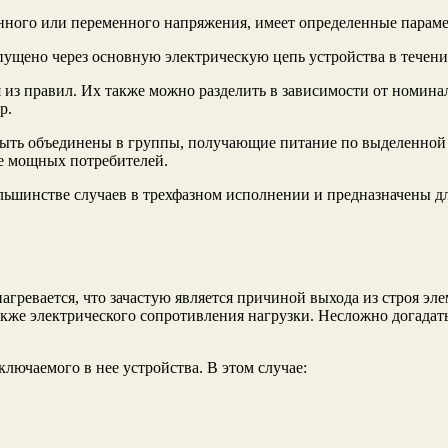
янного или переменного напряжения, имеет определенные парам
пущено через основную электрическую цепь устройства в течени
я из правил. Их также можно разделить в зависимости от номин
р.
т быть объединены в группы, получающие питание по выделенной
е мощных потребителей.
большинстве случаев в трехфазном исполнении и предназначены 
гревается, что зачастую является причиной выхода из строя эл
 также электрического сопротивления нагрузки. Несложно догад
ключаемого в нее устройства. В этом случае: