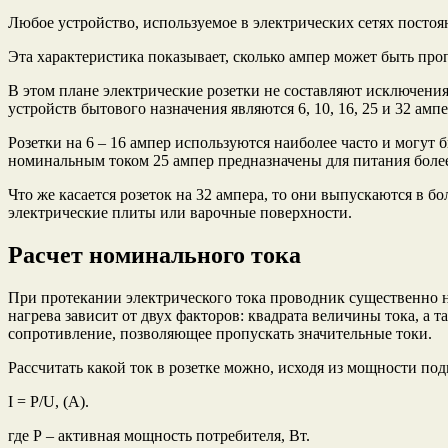
Любое устройство, используемое в электрических сетях посто
Эта характеристика показывает, сколько ампер может быть про
В этом плане электрические розетки не составляют исключени
устройств бытового назначения являются 6, 10, 16, 25 и 32 ампе
Розетки на 6 – 16 ампер используются наиболее часто и могу
номинальным током 25 ампер предназначены для питания боле
Что же касается розеток на 32 ампера, то они выпускаются в 
электрические плиты или варочные поверхности.
Расчет номинального тока
При протекании электрического тока проводник существенно на
нагрева зависит от двух факторов: квадрата величины тока, а
сопротивление, позволяющее пропускать значительные токи.
Рассчитать какой ток в розетке можно, исходя из мощности под
I = P/U, (А).
где Р – активная мощность потребителя, Вт.