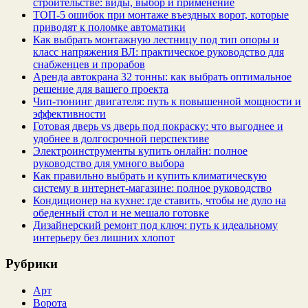
строительстве: виды, выбор и применение
ТОП-5 ошибок при монтаже въездных ворот, которые
приводят к поломке автоматики
Как выбрать монтажную лестницу под тип опоры и
класс напряжения ВЛ: практическое руководство для
снабженцев и прорабов
Аренда автокрана 32 тонны: как выбрать оптимальное
решение для вашего проекта
Чип‑тюнинг двигателя: путь к повышенной мощности и
эффективности
Готовая дверь vs дверь под покраску: что выгоднее и
удобнее в долгосрочной перспективе
Электроинструменты купить онлайн: полное
руководство для умного выбора
Как правильно выбрать и купить климатическую
систему в интернет‑магазине: полное руководство
Кондиционер на кухне: где ставить, чтобы не дуло на
обеденный стол и не мешало готовке
Дизайнерский ремонт под ключ: путь к идеальному
интерьеру без лишних хлопот
Рубрики
Арт
Ворота