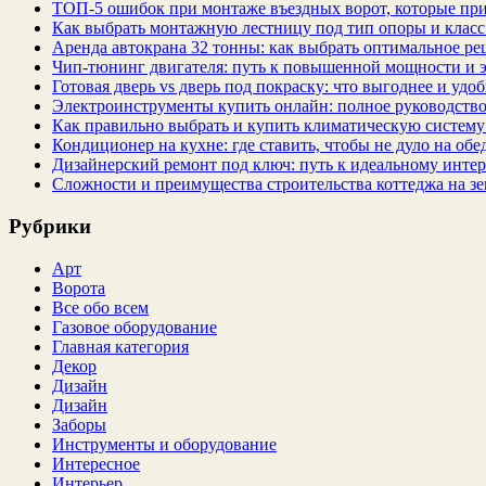
ТОП-5 ошибок при монтаже въездных ворот, которые при
Как выбрать монтажную лестницу под тип опоры и класс
Аренда автокрана 32 тонны: как выбрать оптимальное ре
Чип‑тюнинг двигателя: путь к повышенной мощности и 
Готовая дверь vs дверь под покраску: что выгоднее и удо
Электроинструменты купить онлайн: полное руководство
Как правильно выбрать и купить климатическую систему 
Кондиционер на кухне: где ставить, чтобы не дуло на об
Дизайнерский ремонт под ключ: путь к идеальному интер
Сложности и преимущества строительства коттеджа на зе
Рубрики
Арт
Ворота
Все обо всем
Газовое оборудование
Главная категория
Декор
Дизайн
Дизайн
Заборы
Инструменты и оборудование
Интересное
Интерьер