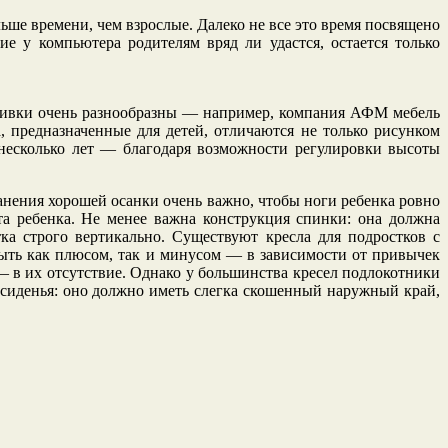
ше времени, чем взрослые. Далеко не все это время посвящено
 у компьютера родителям вряд ли удастся, остается только
обивки очень разнообразны — например, компания АФМ мебель
 предназначенные для детей, отличаются не только рисунком
 несколько лет — благодаря возможности регулировки высоты
анения хорошей осанки очень важно, чтобы ноги ребенка ровно
та ребенка. Не менее важна конструкция спинки: она должна
ка строго вертикально. Существуют кресла для подростков с
ыть как плюсом, так и минусом — в зависимости от привычек
 в их отсутствие. Однако у большинства кресел подлокотники
 сиденья: оно должно иметь слегка скошенный наружный край,