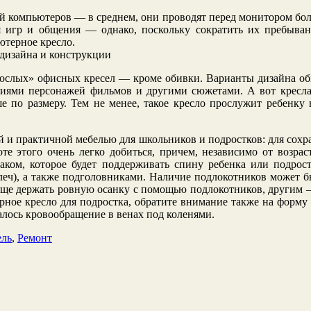
ей компьютеров — в среднем, они проводят перед монитором боль
 игр и общения — однако, поскольку сократить их пребывание
ютерное кресло.
зрослых» офисных кресел — кроме обивки. Варианты дизайна 
ниями персонажей фильмов и другими сюжетами. А вот кресла,
ше по размеру. Тем не менее, такое кресло прослужит ребенку
й и практичной мебелью для школьников и подростков: для сохр
е этого очень легко добиться, причем, независимо от возрас
таком, которое будет поддерживать спину ребенка или подрост
леч), а также подголовниками. Наличие подлокотников может б
още держать ровную осанку с помощью подлокотников, другим —
ерное кресло для подростка, обратите внимание также на форму
лось кровообращение в венах под коленями.
ль
,
Ремонт