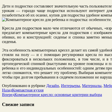
Дети и подростки составляют значительную часть пользовател
урокам — гораздо чаще подростки используют интернет для
позаботиться об их осанке, купив для подростка удобное компь
Кресла для подростков мало чем отличаются от обычных, «в
предлагает компьютерные кресла для подростков с изображе
обивки, но и конструкцией: сиденье и спинка заметно мень
сиденья.
Эта особенность компьютерных кресел делает их самой удобно
стояли на полу — и с помощью регулировки кресла по высот
фиксироваться в нескольких положениях, в том числе, и в 
ортопедической спинкой (выступами на уровне поясницы и п
ребенка и его индивидуальных особенностей: одним детям пр
легко снимаются, что решает эту проблему. Выбирая компьют
чтобы при долгом пребывании в сидячем положении не наруша
Опубликовано в рубрике
Дизайн
,
Интерьеры
,
Материалы
,
Мебе
Назад
Компактная кухня
Вперед
Компьютерное кресло: основные критерии выбора
Свежие записи