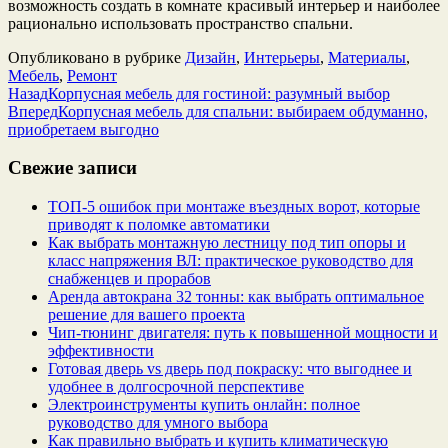
возможность создать в комнате красивый интерьер и наиболее
рационально использовать пространство спальни.
Опубликовано в рубрике
Дизайн
,
Интерьеры
,
Материалы
,
Мебель
,
Ремонт
Назад
Корпусная мебель для гостиной: разумный выбор
Вперед
Корпусная мебель для спальни: выбираем обдуманно,
приобретаем выгодно
Свежие записи
ТОП-5 ошибок при монтаже въездных ворот, которые
приводят к поломке автоматики
Как выбрать монтажную лестницу под тип опоры и
класс напряжения ВЛ: практическое руководство для
снабженцев и прорабов
Аренда автокрана 32 тонны: как выбрать оптимальное
решение для вашего проекта
Чип‑тюнинг двигателя: путь к повышенной мощности и
эффективности
Готовая дверь vs дверь под покраску: что выгоднее и
удобнее в долгосрочной перспективе
Электроинструменты купить онлайн: полное
руководство для умного выбора
Как правильно выбрать и купить климатическую