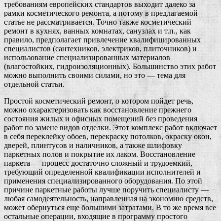
требованиям европейских стандартов выходит далеко за
рамки косметического ремонта, а потому в предлагаемой
статье не рассматривается. Точно также косметический
ремонт в кухнях, ванных комнатах, санузлах и т.п., как
правило, предполагает привлечение квалифицированных
специалистов (сантехников, электриков, плиточников) и
использование специализированных материалов
(влагостойких, гидроизоляционных). Большинство этих работ
можно выполнить своими силами, но это — тема для
отдельной статьи.
Простой косметический ремонт, о котором пойдет речь,
можно охарактеризовать как восстановление прежнего
состояния жилых и офисных помещений без проведения
работ по замене видов отделки. Этот комплекс работ включает
в себя переклейку обоев, перекраску потолков, окраску окон,
дверей, плинтусов и наличников, а также шлифовку
паркетных полов и покрытие их лаком. Восстановление
паркета — процесс достаточно сложный и трудоемкий,
требующий определенной квалификации исполнителей и
применения специализированного оборудования. По этой
причине паркетные работы лучше поручить специалисту —
любая самодеятельность, направленная на экономию средств,
может обернуться еще большими затратами. В то же время все
остальные операции, входящие в программу простого