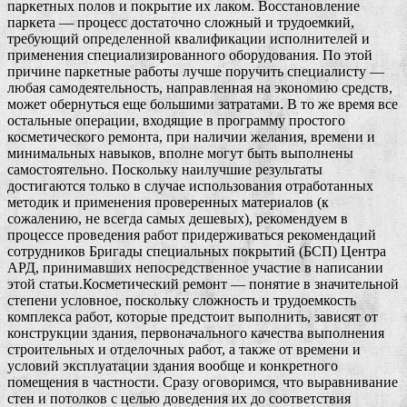
паркетных полов и покрытие их лаком. Восстановление
паркета — процесс достаточно сложный и трудоемкий,
требующий определенной квалификации исполнителей и
применения специализированного оборудования. По этой
причине паркетные работы лучше поручить специалисту —
любая самодеятельность, направленная на экономию средств,
может обернуться еще большими затратами. В то же время все
остальные операции, входящие в программу простого
косметического ремонта, при наличии желания, времени и
минимальных навыков, вполне могут быть выполнены
самостоятельно. Поскольку наилучшие результаты
достигаются только в случае использования отработанных
методик и применения проверенных материалов (к
сожалению, не всегда самых дешевых), рекомендуем в
процессе проведения работ придерживаться рекомендаций
сотрудников Бригады специальных покрытий (БСП) Центра
АРД, принимавших непосредственное участие в написании
этой статьи.
Косметический ремонт — понятие в значительной
степени условное, поскольку сложность и трудоемкость
комплекса работ, которые предстоит выполнить, зависят от
конструкции здания, первоначального качества выполнения
строительных и отделочных работ, а также от времени и
условий эксплуатации здания вообще и конкретного
помещения в частности. Сразу оговоримся, что выравнивание
стен и потолков с целью доведения их до соответствия