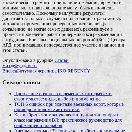
косметического ремонта, при наличии желания, времени и
минимальных навыков, вполне могут быть выполнены
самостоятельно. Поскольку наилучшие результаты
достигаются только в случае использования отработанных
методик и применения проверенных материалов (к
сожалению, не всегда самых дешевых), рекомендуем в
процессе проведения работ придерживаться рекомендаций
сотрудников Бригады специальных покрытий (БСП) Центра
АРД, принимавших непосредственное участие в написании
этой статьи.
Опубликовано в рубрике
Статьи
Назад
Фундамент
Вперед
Битумная черепица IKO REGENCY
Свежие записи
Прозрачное стекло в современных интерьерах и
строительстве: виды, выбор и применение
ТОП-5 ошибок при монтаже въездных ворот, которые
приводят к поломке автоматики
Как выбрать монтажную лестницу под тип опоры и
класс напряжения ВЛ: практическое руководство для
снабженцев и прорабов
Аренда автокрана 32 тонны: как выбрать оптимальное