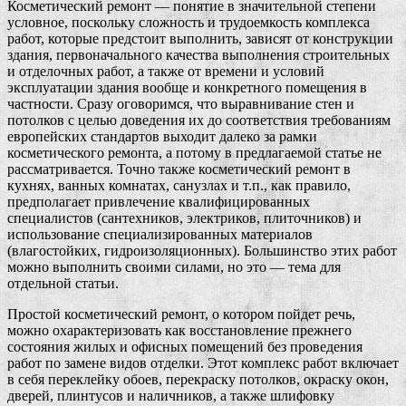
Косметический ремонт — понятие в значительной степени
условное, поскольку сложность и трудоемкость комплекса
работ, которые предстоит выполнить, зависят от конструкции
здания, первоначального качества выполнения строительных
и отделочных работ, а также от времени и условий
эксплуатации здания вообще и конкретного помещения в
частности. Сразу оговоримся, что выравнивание стен и
потолков с целью доведения их до соответствия требованиям
европейских стандартов выходит далеко за рамки
косметического ремонта, а потому в предлагаемой статье не
рассматривается. Точно также косметический ремонт в
кухнях, ванных комнатах, санузлах и т.п., как правило,
предполагает привлечение квалифицированных
специалистов (сантехников, электриков, плиточников) и
использование специализированных материалов
(влагостойких, гидроизоляционных). Большинство этих работ
можно выполнить своими силами, но это — тема для
отдельной статьи.
Простой косметический ремонт, о котором пойдет речь,
можно охарактеризовать как восстановление прежнего
состояния жилых и офисных помещений без проведения
работ по замене видов отделки. Этот комплекс работ включает
в себя переклейку обоев, перекраску потолков, окраску окон,
дверей, плинтусов и наличников, а также шлифовку