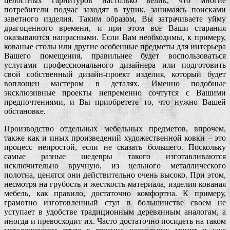
целостных гарнитуров настолько велик, что многие
потребители подчас заходят в тупик, занимаясь поисками
заветного изделия. Таким образом, Вы затрачиваете уйму
драгоценного времени, и при этом все Ваши старания
оказываются напрасными. Если Вам необходимы, к примеру,
кованые столы или другие особенные предметы для интерьера
Вашего помещения, правильнее будет воспользоваться
услугами профессионального дизайнера или подготовить
свой собственный дизайн-проект изделия, который будет
воплощен мастером в деталях. Именно подобные
эксклюзивные проекты непременно сочтутся с Вашими
предпочтениями, и Вы приобретете то, что нужно Вашей
обстановке.
Производство отдельных мебельных предметов, впрочем,
также как и иных произведений художественной ковки – это
процесс непростой, если не сказать большего. Поскольку
самые разные шедевры такого изготавливаются
исключительно вручную, из цельного металлического
полотна, ценятся они действительно очень высоко. При этом,
несмотря на грубость и жесткость материала, изделия кованая
мебель, как правило, достаточно комфортна. К примеру,
грамотно изготовленный стул в большинстве своем не
уступает в удобстве традиционным деревянным аналогам, а
иногда и превосходит их. Часто достаточно посидеть на таком