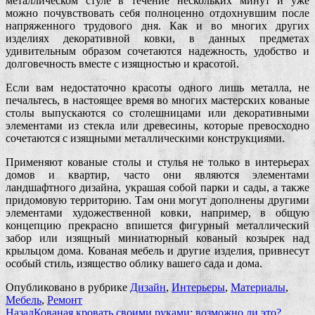
металлическом стуле в течение нескольких минут и уже
можно почувствовать себя полноценно отдохнувшим после
напряженного трудового дня. Как и во многих других
изделиях декоративной ковки, в данных предметах
удивительным образом сочетаются надежность, удобство и
долговечность вместе с изящностью и красотой.
Если вам недостаточно красоты одного лишь металла, не
печальтесь, в настоящее время во многих мастерских кованые
столы выпускаются со столешницами или декоративными
элементами из стекла или древесины, которые превосходно
сочетаются с изящными металлическими конструкциями.
Применяют кованые столы и стулья не только в интерьерах
домов и квартир, часто они являются элементами
ландшафтного дизайна, украшая собой парки и сады, а также
придомовую территорию. Там они могут дополнены другими
элементами художественной ковки, например, в общую
концепцию прекрасно впишется фигурный металлический
забор или изящный миниатюрный кованый козырек над
крыльцом дома. Кованая мебель и другие изделия, привнесут
особый стиль, изящество облику вашего сада и дома.
Опубликовано в рубрике
Дизайн
,
Интерьеры
,
Материалы
,
Мебель
,
Ремонт
Назад
Кованая кровать своими руками: возможно ли это?