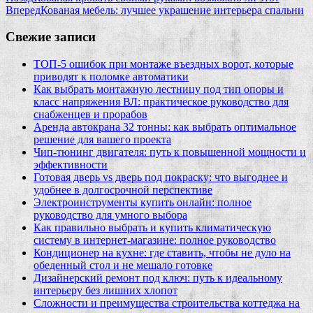
Вперед
Кованая мебель: лучшее украшение интерьера спальни
Свежие записи
ТОП-5 ошибок при монтаже въездных ворот, которые
приводят к поломке автоматики
Как выбрать монтажную лестницу под тип опоры и
класс напряжения ВЛ: практическое руководство для
снабженцев и прорабов
Аренда автокрана 32 тонны: как выбрать оптимальное
решение для вашего проекта
Чип‑тюнинг двигателя: путь к повышенной мощности и
эффективности
Готовая дверь vs дверь под покраску: что выгоднее и
удобнее в долгосрочной перспективе
Электроинструменты купить онлайн: полное
руководство для умного выбора
Как правильно выбрать и купить климатическую
систему в интернет‑магазине: полное руководство
Кондиционер на кухне: где ставить, чтобы не дуло на
обеденный стол и не мешало готовке
Дизайнерский ремонт под ключ: путь к идеальному
интерьеру без лишних хлопот
Сложности и преимущества строительства коттеджа на