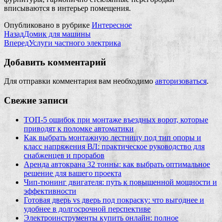
вписываются в интерьер помещения.
Опубликовано в рубрике
Интересное
Назад
Домик для машины
Вперед
Услуги частного электрика
Добавить комментарий
Для отправки комментария вам необходимо
авторизоваться
.
Свежие записи
ТОП-5 ошибок при монтаже въездных ворот, которые
приводят к поломке автоматики
Как выбрать монтажную лестницу под тип опоры и
класс напряжения ВЛ: практическое руководство для
снабженцев и прорабов
Аренда автокрана 32 тонны: как выбрать оптимальное
решение для вашего проекта
Чип‑тюнинг двигателя: путь к повышенной мощности и
эффективности
Готовая дверь vs дверь под покраску: что выгоднее и
удобнее в долгосрочной перспективе
Электроинструменты купить онлайн: полное