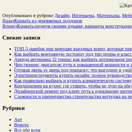
Опубликовано в рубрике
Дизайн
,
Интерьеры
,
Материалы
,
Мебе
Назад
Кровать из деревянных поддонов
Вперед
Кровать-подиум своими руками: варианты конструкции
Свежие записи
ТОП-5 ошибок при монтаже въездных ворот, которые при
Как выбрать монтажную лестницу под тип опоры и класс
Аренда автокрана 32 тонны: как выбрать оптимальное ре
Чип‑тюнинг двигателя: путь к повышенной мощности и 
Готовая дверь vs дверь под покраску: что выгоднее и удо
Электроинструменты купить онлайн: полное руководство
Как правильно выбрать и купить климатическую систему 
Кондиционер на кухне: где ставить, чтобы не дуло на об
Дизайнерский ремонт под ключ: путь к идеальному интер
Сложности и преимущества строительства коттеджа на зе
Рубрики
Арт
Ворота
Все обо всем