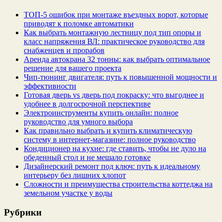
ТОП-5 ошибок при монтаже въездных ворот, которые
приводят к поломке автоматики
Как выбрать монтажную лестницу под тип опоры и
класс напряжения ВЛ: практическое руководство для
снабженцев и прорабов
Аренда автокрана 32 тонны: как выбрать оптимальное
решение для вашего проекта
Чип‑тюнинг двигателя: путь к повышенной мощности и
эффективности
Готовая дверь vs дверь под покраску: что выгоднее и
удобнее в долгосрочной перспективе
Электроинструменты купить онлайн: полное
руководство для умного выбора
Как правильно выбрать и купить климатическую
систему в интернет‑магазине: полное руководство
Кондиционер на кухне: где ставить, чтобы не дуло на
обеденный стол и не мешало готовке
Дизайнерский ремонт под ключ: путь к идеальному
интерьеру без лишних хлопот
Сложности и преимущества строительства коттеджа на
земельном участке у воды
Рубрики