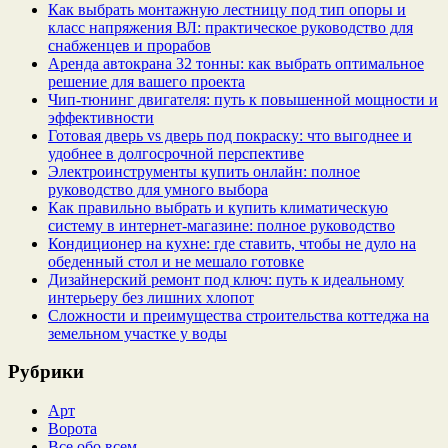
Как выбрать монтажную лестницу под тип опоры и
класс напряжения ВЛ: практическое руководство для
снабженцев и прорабов
Аренда автокрана 32 тонны: как выбрать оптимальное
решение для вашего проекта
Чип‑тюнинг двигателя: путь к повышенной мощности и
эффективности
Готовая дверь vs дверь под покраску: что выгоднее и
удобнее в долгосрочной перспективе
Электроинструменты купить онлайн: полное
руководство для умного выбора
Как правильно выбрать и купить климатическую
систему в интернет‑магазине: полное руководство
Кондиционер на кухне: где ставить, чтобы не дуло на
обеденный стол и не мешало готовке
Дизайнерский ремонт под ключ: путь к идеальному
интерьеру без лишних хлопот
Сложности и преимущества строительства коттеджа на
земельном участке у воды
Рубрики
Арт
Ворота
Все обо всем