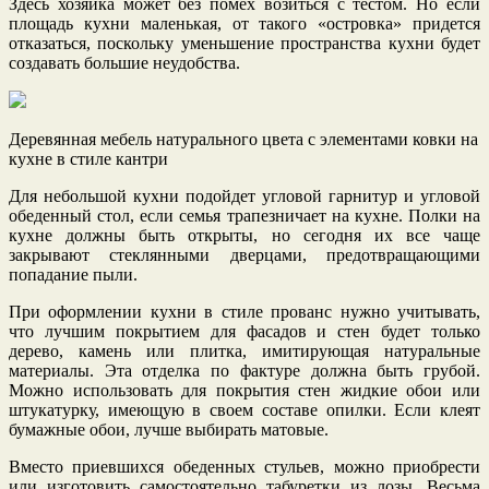
Здесь хозяйка может без помех возиться с тестом. Но если
площадь кухни маленькая, от такого «островка» придется
отказаться, поскольку уменьшение пространства кухни будет
создавать большие неудобства.
Деревянная мебель натурального цвета с элементами ковки на
кухне в стиле кантри
Для небольшой кухни подойдет угловой гарнитур и угловой
обеденный стол, если семья трапезничает на кухне. Полки на
кухне должны быть открыты, но сегодня их все чаще
закрывают стеклянными дверцами, предотвращающими
попадание пыли.
При оформлении кухни в стиле прованс нужно учитывать,
что лучшим покрытием для фасадов и стен будет только
дерево, камень или плитка, имитирующая натуральные
материалы. Эта отделка по фактуре должна быть грубой.
Можно использовать для покрытия стен жидкие обои или
штукатурку, имеющую в своем составе опилки. Если клеят
бумажные обои, лучше выбирать матовые.
Вместо приевшихся обеденных стульев, можно приобрести
или изготовить самостоятельно табуретки из лозы. Весьма