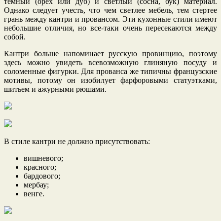
темный (орех или дуб) и светлый (сосна, бук) материал.
Однако следует учесть, что чем светлее мебель, тем стертее
грань между кантри и провансом. Эти кухонные стили имеют
небольшие отличия, но все-таки очень пересекаются между
собой.
Кантри больше напоминает русскую провинцию, поэтому
здесь можно увидеть всевозможную глиняную посуду и
соломенные фигурки. Для прованса же типичны французские
мотивы, потому он изобилует фарфоровыми статуэтками,
шитьем и ажурными рюшами.
В стиле кантри не должно присутствовать:
вишневого;
красного;
бардового;
мербау;
венге.