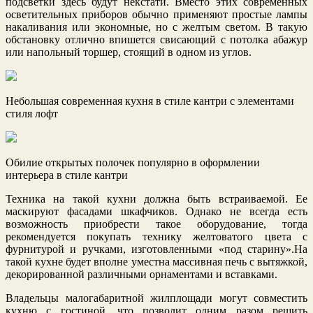
подсветки здесь будут некстати. Вместо этих современных
осветительных приборов обычно применяют простые лампы
накаливания или экономные, но с желтым светом. В такую
обстановку отлично впишется свисающий с потолка абажур
или напольный торшер, стоящий в одном из углов.
Небольшая современная кухня в стиле кантри с элементами
стиля лофт
Обилие открытых полочек популярно в оформлении
интерьера в стиле кантри
Техника на такой кухни должна быть встраиваемой. Ее
маскируют фасадами шкафчиков. Однако не всегда есть
возможность приобрести такое оборудование, тогда
рекомендуется покупать технику желтоватого цвета с
фурнитурой и ручками, изготовленными «под старину».На
такой кухне будет вполне уместна массивная печь с вытяжкой,
декорированной различными орнаментами и вставками.
Владельцы малогабаритной жилплощади могут совместить
кухню с гостиной, что позволит одним разом решить