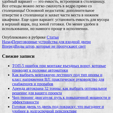
удобный вариант — это емкость, встроенная в столешницу.
Все отходы можно легко смахнуть в ведро прямо со
столешницы! Основной недостаток: дополнительное
отверстие в столешнице и захват части места в нижнем
шкафчике. Еще один вариант: установить емкость для мусора
в верхний ящик, под зоной готовки. Он менее удобен в
использовании, но намного проще в исполнении.
Опубликовано в рубрике
Статьи
Назад
Переговорные устройства для входной двери
Вперед
Виды штор, которые не пропускают свет
Свежие записи
ТОП-5 ошибок при монтаже въездных ворот, которые
приводят к поломке автоматики
Как выбрать монтажную лестницу под тип опоры и
класс напряжения ВЛ: практическое руководство для
снабженцев и прорабов
Аренда автокрана 32 тонны: как выбрать оптимальное
решение для вашего проекта
Чип‑тюнинг двигателя: путь к повышенной мощности и
эффективности
Готовая дверь vs дверь под покраску: что выгоднее и
удобнее в долгосрочной перспективе