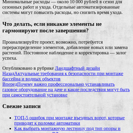
Минимальные расходы — около 10 000 рублей в сезон для
сезонных работ и ухода. Отдельные автоматизированные
системы могут повысить расходы, но снизить время ухода.
Что делать, если никакие элементы не
гармонируют после завершения?
Проанализируйте проект, возможно, потребуется
перераспределение элементов, добавление новых или замена
растений. Постоянное наблюдение и корректировка — залог
успеха.
Опубликовано в рубрике
Ландшафтный дизайн
Назад
Актуальные требования к безопасности при монтаже
бассейна и водных объектов
Вперед
Почему важно профессионально устанавливать
газовое оборудование на даче и какие последствия могут быть
при самостоятельной установке
Свежие записи
ТОП-5 ошибок при монтаже въездных ворот, которые
приводят к поломке автоматики
Как выбрать монтажную лестницу под тип опоры и