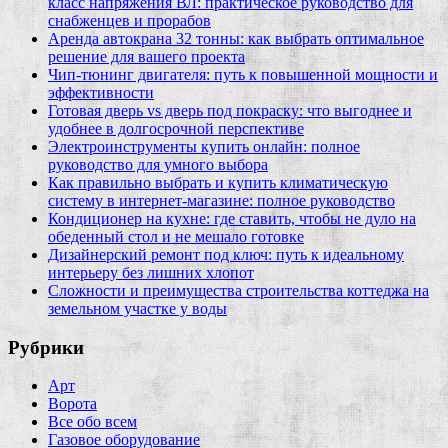
класс напряжения ВЛ: практическое руководство для
снабженцев и прорабов
Аренда автокрана 32 тонны: как выбрать оптимальное
решение для вашего проекта
Чип‑тюнинг двигателя: путь к повышенной мощности и
эффективности
Готовая дверь vs дверь под покраску: что выгоднее и
удобнее в долгосрочной перспективе
Электроинструменты купить онлайн: полное
руководство для умного выбора
Как правильно выбрать и купить климатическую
систему в интернет‑магазине: полное руководство
Кондиционер на кухне: где ставить, чтобы не дуло на
обеденный стол и не мешало готовке
Дизайнерский ремонт под ключ: путь к идеальному
интерьеру без лишних хлопот
Сложности и преимущества строительства коттеджа на
земельном участке у воды
Рубрики
Арт
Ворота
Все обо всем
Газовое оборудование