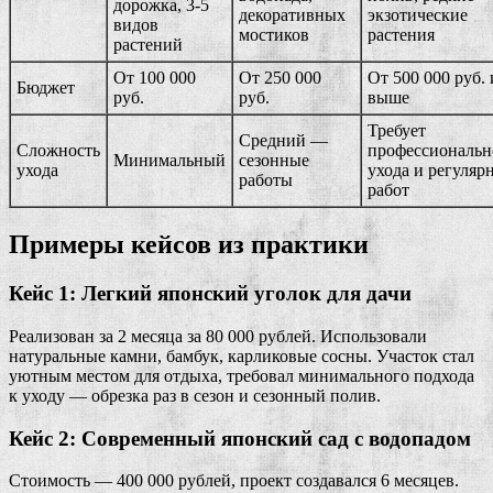
дорожка, 3-5
декоративных
экзотические
видов
мостиков
растения
растений
От 100 000
От 250 000
От 500 000 руб. 
Бюджет
руб.
руб.
выше
Требует
Средний —
Сложность
профессиональн
Минимальный
сезонные
ухода
ухода и регуляр
работы
работ
Примеры кейсов из практики
Кейс 1: Легкий японский уголок для дачи
Реализован за 2 месяца за 80 000 рублей. Использовали
натуральные камни, бамбук, карликовые сосны. Участок стал
уютным местом для отдыха, требовал минимального подхода
к уходу — обрезка раз в сезон и сезонный полив.
Кейс 2: Современный японский сад с водопадом
Стоимость — 400 000 рублей, проект создавался 6 месяцев.