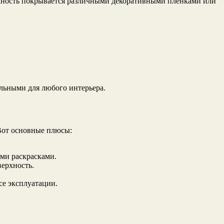
рхность покрывается различными декоративными пленками или
альными для любого интерьера.
Вот основные плюсы:
ыми раскрасками.
ерхность.
се эксплуатации.