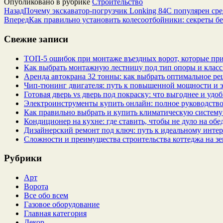
Опубликовано в рубрике
Строительство
Назад
Почему экскаватор-погрузчик Lonking 84C популярен сре
Вперед
Как правильно установить колесоотбойники: секреты бе
Свежие записи
ТОП-5 ошибок при монтаже въездных ворот, которые при
Как выбрать монтажную лестницу под тип опоры и класс
Аренда автокрана 32 тонны: как выбрать оптимальное ре
Чип‑тюнинг двигателя: путь к повышенной мощности и 
Готовая дверь vs дверь под покраску: что выгоднее и удо
Электроинструменты купить онлайн: полное руководство
Как правильно выбрать и купить климатическую систему 
Кондиционер на кухне: где ставить, чтобы не дуло на об
Дизайнерский ремонт под ключ: путь к идеальному интер
Сложности и преимущества строительства коттеджа на зе
Рубрики
Арт
Ворота
Все обо всем
Газовое оборудование
Главная категория
Декор