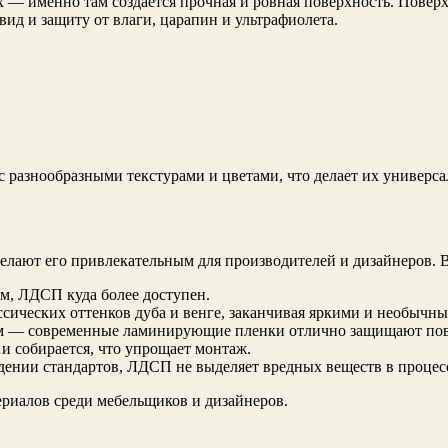
х — именно там создается прочная и ровная поверхность. Пове
д и защиту от влаги, царапин и ультрафиолета.
с разнообразными текстурами и цветами, что делает их универс
делают его привлекательным для производителей и дизайнеров. 
м, ЛДСП куда более доступен.
ссических оттенков дуба и венге, заканчивая яркими и необычн
ям — современные ламинирующие пленки отлично защищают пов
 и собирается, что упрощает монтаж.
ении стандартов, ЛДСП не выделяет вредных веществ в процес
риалов среди мебельщиков и дизайнеров.