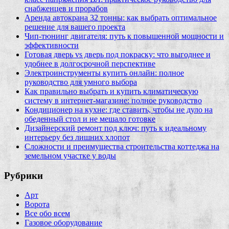
снабженцев и прорабов
Аренда автокрана 32 тонны: как выбрать оптимальное
решение для вашего проекта
Чип‑тюнинг двигателя: путь к повышенной мощности и
эффективности
Готовая дверь vs дверь под покраску: что выгоднее и
удобнее в долгосрочной перспективе
Электроинструменты купить онлайн: полное
руководство для умного выбора
Как правильно выбрать и купить климатическую
систему в интернет‑магазине: полное руководство
Кондиционер на кухне: где ставить, чтобы не дуло на
обеденный стол и не мешало готовке
Дизайнерский ремонт под ключ: путь к идеальному
интерьеру без лишних хлопот
Сложности и преимущества строительства коттеджа на
земельном участке у воды
Рубрики
Арт
Ворота
Все обо всем
Газовое оборудование