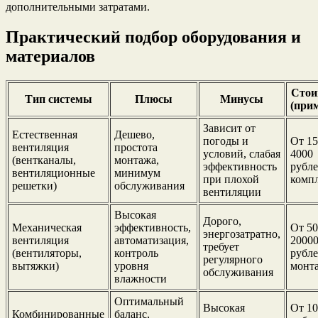
дополнительными затратами.
Практический подбор оборудования и
материалов
Стои
Тип системы
Плюсы
Минусы
(при
Зависит от
Естественная
Дешево,
погоды и
От 15
вентиляция
простота
условий, слабая
4000
(вентканалы,
монтажа,
эффективность
рубле
вентиляционные
минимум
при плохой
комп
решетки)
обслуживания
вентиляции
Высокая
Дорого,
Механическая
эффективность,
От 50
энергозатратно,
вентиляция
автоматизация,
2000
требует
(вентиляторы,
контроль
рубле
регулярного
вытяжки)
уровня
монт
обслуживания
влажности
Оптимальный
Высокая
От 1
Комбинированные
баланс,