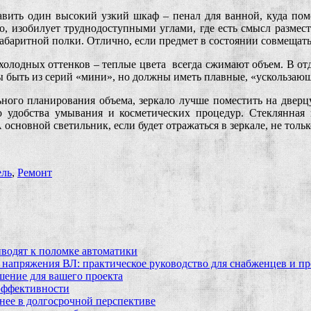
авить один высокий узкий шкаф – пенал для ванной, куда поме
о, изобилует труднодоступными углами, где есть смысл разме
баритной полки. Отлично, если предмет в состоянии совмещать 
 холодных оттенков – теплые цвета всегда сжимают объем. В о
ны быть из серий «мини», но должны иметь плавные, «ускользаю
ального планирования объема, зеркало лучше поместить на двер
о удобства умывания и косметических процедур. Стеклянная
основной светильник, если будет отражаться в зеркале, не тольк
ль
,
Ремонт
водят к поломке автоматики
 напряжения ВЛ: практическое руководство для снабженцев и п
шение для вашего проекта
эффективности
бнее в долгосрочной перспективе