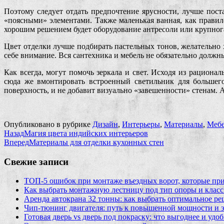
Поэтому следует отдать предпочтение ярусности, лучше пост
«поясными» элементами. Также маленькая ванная, как правил
хорошим решением будет оборудование антресоли или крупнога
Цвет отделки лучше подбирать пастельных тонов, желательно
себе внимание. Вся сантехника и мебель не обязательно долж
Как всегда, могут помочь зеркала и свет. Исходя из рацион
сюда же вмонтировать встроенный светильник для большег
поверхность, и не добавит визуально «завешенности» стенам. А 
Опубликовано в рубрике
Дизайн
,
Интерьеры
,
Материалы
,
Мебе
Назад
Магия цвета индийских интерьеров
Вперед
Материалы для отделки кухонных стен
Свежие записи
ТОП-5 ошибок при монтаже въездных ворот, которые при
Как выбрать монтажную лестницу под тип опоры и класс
Аренда автокрана 32 тонны: как выбрать оптимальное ре
Чип‑тюнинг двигателя: путь к повышенной мощности и 
Готовая дверь vs дверь под покраску: что выгоднее и удо