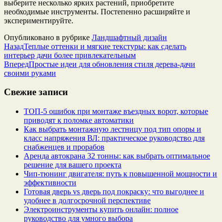
выберите несколько ярких растений, приобретите
необходимые инструменты. Постепенно расширяйте и
экспериментируйте.
Опубликовано в рубрике
Ландшафтный дизайн
Назад
Теплые оттенки и мягкие текстуры: как сделать
интерьер дачи более привлекательным
Вперед
Простые идеи для обновления стиля дерева-дачи
своими руками
Свежие записи
ТОП-5 ошибок при монтаже въездных ворот, которые
приводят к поломке автоматики
Как выбрать монтажную лестницу под тип опоры и
класс напряжения ВЛ: практическое руководство для
снабженцев и прорабов
Аренда автокрана 32 тонны: как выбрать оптимальное
решение для вашего проекта
Чип‑тюнинг двигателя: путь к повышенной мощности и
эффективности
Готовая дверь vs дверь под покраску: что выгоднее и
удобнее в долгосрочной перспективе
Электроинструменты купить онлайн: полное
руководство для умного выбора