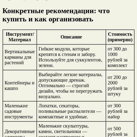
Конкретные рекомендации: что
купить и как организовать
Инструмент/
Стоимость
Описание
Материал
(примерно)
Гибкие модули, которые
от 300 до
Вертикальные
крепятся к стенам и забору.
1000
карманы для
Используйте для суккулентов,
рублей за
растений
зелени.
комплект
Выбирайте легкие материалы,
от 200 до
допускающие дренаж.
Контейнеры и
2000
Оптимально — строгий
кашпо
рублей за
дизайн, чтобы не перегружать
штуку
визуально.
Маленькие
Лопатки, секаторы,
от 300
садовые
поливальные распылители —
рублей за
инструменты
компактные и удобные.
набор
Маленькие скульптуры,
от 500
Декоративные
камни, светильники —
рублей за
элементы
создают настроение и