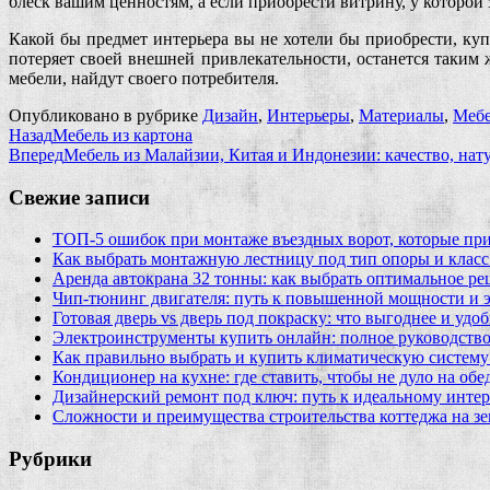
блеск вашим ценностям, а если приобрести витрину, у которой з
Какой бы предмет интерьера вы не хотели бы приобрести, купи
потеряет своей внешней привлекательности, останется таким
мебели, найдут своего потребителя.
Опубликовано в рубрике
Дизайн
,
Интерьеры
,
Материалы
,
Мебе
Назад
Мебель из картона
Вперед
Мебель из Малайзии, Китая и Индонезии: качество, нат
Свежие записи
ТОП-5 ошибок при монтаже въездных ворот, которые при
Как выбрать монтажную лестницу под тип опоры и класс
Аренда автокрана 32 тонны: как выбрать оптимальное ре
Чип‑тюнинг двигателя: путь к повышенной мощности и 
Готовая дверь vs дверь под покраску: что выгоднее и удо
Электроинструменты купить онлайн: полное руководство
Как правильно выбрать и купить климатическую систему 
Кондиционер на кухне: где ставить, чтобы не дуло на об
Дизайнерский ремонт под ключ: путь к идеальному интер
Сложности и преимущества строительства коттеджа на зе
Рубрики