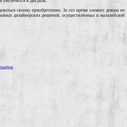
 увеличится в два раза.
доваться своему приобретению. За это время элемент декора не
бразных дизайнерских решений, осуществлённых в малазийской
рорабов