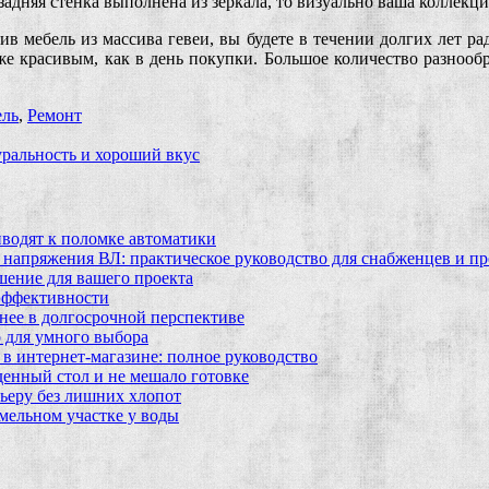
адняя стенка выполнена из зеркала, то визуально ваша коллекция
в мебель из массива гевеи, вы будете в течении долгих лет ра
 же красивым, как в день покупки. Большое количество разноо
ль
,
Ремонт
уральность и хороший вкус
водят к поломке автоматики
 напряжения ВЛ: практическое руководство для снабженцев и п
шение для вашего проекта
эффективности
бнее в долгосрочной перспективе
 для умного выбора
в интернет‑магазине: полное руководство
еденный стол и не мешало готовке
ьеру без лишних хлопот
мельном участке у воды