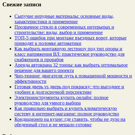
Свежие записи
Сыпучие нерудные материалы: основные виды,
характеристики и применение
Прозрачное стекло в современных интерьерах и
строительстве: виды, выбор и применение
ТОП-5 ошибок при монтаже въездных ворот, которые
приводят к поломке автоматики
Как выбрать монтажную лестницу под тип опоры и
класс напряжения ВЛ: практическое руководство для
снабженцев и прорабов
Аренда автокрана 32 тонны: как выбрать оптимальное
решение для вашего проекта
Чип‑тюнинг двигателя: путь к повышенной мощности и
эффективности
Готовая дверь vs дверь под покраску: что выгоднее и
удобнее в долгосрочной перспективе
Электроинструменты купить онлайн: полное
руководство для умного выбора
Как правильно выбрать и купить климатическую
систему в интернет‑магазине: полное руководство
Кондиционер на кухне: где ставить, чтобы не дуло на
обеденный стол и не мешало готовке