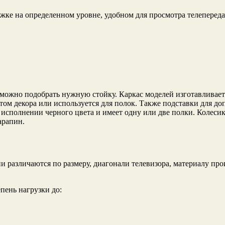
ржке на определенном уровне, удобном для просмотра телепере
можно подобрать нужную стойку. Каркас моделей изготавливается
ом декора или используется для полок. Также подставки для до
м исполнении черного цвета и имеет одну или две полки. Колеси
арапин.
и различаются по размеру, диагонали телевизора, материалу пр
пень нагрузки до: