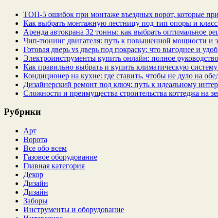
ТОП-5 ошибок при монтаже въездных ворот, которые при
Как выбрать монтажную лестницу под тип опоры и класс
Аренда автокрана 32 тонны: как выбрать оптимальное ре
Чип‑тюнинг двигателя: путь к повышенной мощности и 
Готовая дверь vs дверь под покраску: что выгоднее и удо
Электроинструменты купить онлайн: полное руководство
Как правильно выбрать и купить климатическую систему 
Кондиционер на кухне: где ставить, чтобы не дуло на об
Дизайнерский ремонт под ключ: путь к идеальному интер
Сложности и преимущества строительства коттеджа на зе
Рубрики
Арт
Ворота
Все обо всем
Газовое оборудование
Главная категория
Декор
Дизайн
Дизайн
Заборы
Инструменты и оборудование