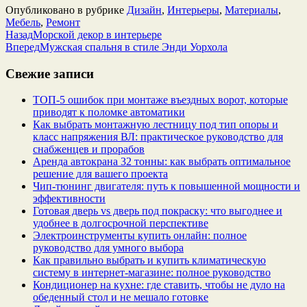
Опубликовано в рубрике
Дизайн
,
Интерьеры
,
Материалы
,
Мебель
,
Ремонт
Назад
Морской декор в интерьере
Вперед
Мужская спальня в стиле Энди Уорхола
Свежие записи
ТОП-5 ошибок при монтаже въездных ворот, которые
приводят к поломке автоматики
Как выбрать монтажную лестницу под тип опоры и
класс напряжения ВЛ: практическое руководство для
снабженцев и прорабов
Аренда автокрана 32 тонны: как выбрать оптимальное
решение для вашего проекта
Чип‑тюнинг двигателя: путь к повышенной мощности и
эффективности
Готовая дверь vs дверь под покраску: что выгоднее и
удобнее в долгосрочной перспективе
Электроинструменты купить онлайн: полное
руководство для умного выбора
Как правильно выбрать и купить климатическую
систему в интернет‑магазине: полное руководство
Кондиционер на кухне: где ставить, чтобы не дуло на
обеденный стол и не мешало готовке