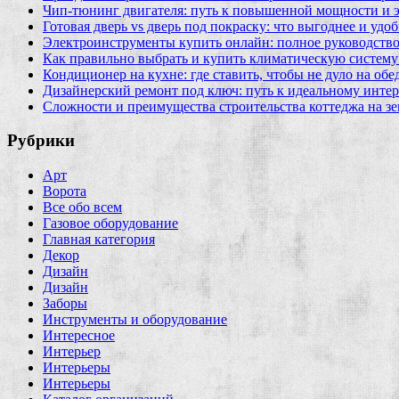
Чип‑тюнинг двигателя: путь к повышенной мощности и 
Готовая дверь vs дверь под покраску: что выгоднее и удо
Электроинструменты купить онлайн: полное руководство
Как правильно выбрать и купить климатическую систему 
Кондиционер на кухне: где ставить, чтобы не дуло на об
Дизайнерский ремонт под ключ: путь к идеальному интер
Сложности и преимущества строительства коттеджа на зе
Рубрики
Арт
Ворота
Все обо всем
Газовое оборудование
Главная категория
Декор
Дизайн
Дизайн
Заборы
Инструменты и оборудование
Интересное
Интерьер
Интерьеры
Интерьеры