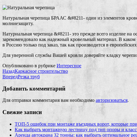
Натуральная черепица БРААС &#8211- один из элементов крове
молниезащиту.
Натуриальная черепица &#8211- это прежде всего изделие на 
зарекомендовало как надежный кровельный материал.
В каком 
в Россию только под заказ, так как производится в европейск
Для уверенной службы Вашей кровли доверяйте кладку череп
Опубликовано в рубрике
Интересное
Назад
Каркасное строительство
Вперед
Резка труб
Добавить комментарий
Для отправки комментария вам необходимо
авторизоваться
.
Свежие записи
ТОП-5 ошибок при монтаже въездных ворот, которые при
Как выбрать монтажную лестницу под тип опоры и класс
Аренда автокрана 32 тонны: как выбрать оптимальное ре