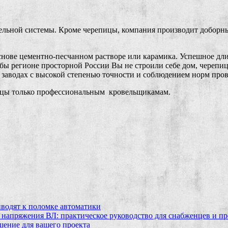
льной системы. Кроме черепицы, компания производит доборные
основе цементно-песчанном растворе или карамика. Успешное дл
бы регионе просторной России Вы не строили себе дом, черепиц
их заводах с высокой степенью точности и соблюдением норм про
ицы только профессиональным кровельщикамам.
водят к поломке автоматики
 напряжения ВЛ: практическое руководство для снабженцев и п
шение для вашего проекта