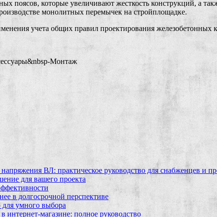
х поясов, которые увеличивают жесткость конструкций, а также
производстве монолитных перемычек на стройплощадке.
рименения учета общих правил проектирования железобетонных 
сессуары&nbsp-Монтаж
 напряжения ВЛ: практическое руководство для снабженцев и п
шение для вашего проекта
эффективности
бнее в долгосрочной перспективе
 для умного выбора
в интернет‑магазине: полное руководство