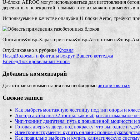
U-блоки AEROC могут использоваться для изготовления бетонны
деревянных перекрытий, помимо того их можно применять в 
Используемые в качестве опалубки U-блоки Aeroc, требуют п
Описание&nbsp-Характеристики&nbsp-Ассортимент&nbsp-Ак
Опубликовано в рубрике
Кровля
Назад
Водоемы и фонтаны вокруг Вашего коттеджа
Вперед
Люк кровельный Huopa
Добавить комментарий
Для отправки комментария вам необходимо
авторизоваться
.
Свежие записи
Как выбрать монтажную лестницу под тип опоры и класс
Аренда автокрана 32 тонны: как выбрать оптимальное ре
Чип‑тюнинг двигателя: путь к повышенной мощности и 
Готовая дверь vs дверь под покраску: что выгоднее и удо
Электроинструменты купить онлайн: полное руководство
Как правильно выбрать и купить климатическую систему 