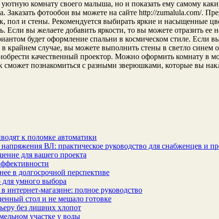
о уютную комнату своего малыша, но и показать ему самому каки
 Заказать фотообои вы можете на сайте http://zumalula.com/. Пр
к, пол и стены. Рекомендуется выбирать яркие и насыщенные цве
. Если вы желаете добавить яркости, то вы можете отразить ее 
антом будет оформление спальни в космическом стиле. Если вы 
 в крайнем случае, вы можете выполнить стены в светло синем о
риобрести качественный проектор. Можно оформить комнату в мо
ок сможет познакомиться с разными зверюшками, которые вы накл
водят к поломке автоматики
 напряжения ВЛ: практическое руководство для снабженцев и п
шение для вашего проекта
эффективности
бнее в долгосрочной перспективе
 для умного выбора
в интернет‑магазине: полное руководство
еденный стол и не мешало готовке
ьеру без лишних хлопот
мельном участке у воды