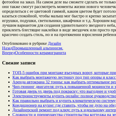
фотообои на заказ. На самом деле вы сможете сделать не тольк
они также смогут рассмотреть моменты жизни нового человечка.
определиться с ее цветовой гаммой, каким цветом будет потоло
казаться спокойной, чтобы малыш мог быстро и крепко засыпать
игрушки, подушки, светильники, шкафчики и т.д. Хорошим вари
лучшим вариантом для создания удивительного звездного неба,
приклеить блестящие наклейки в виде звездочек или просто п
красочно создать стиль, но и на протяжении взросления ребен
Опубликовано в рубрике
Дизайн
Назад
Промышленный альпинизм.
Вперед
Особенности керамогранита
Свежие записи
ТОП-5 ошибок при монтаже въездных ворот, которые при
Как выбрать монтажную лестницу под тип опоры и класс
Аренда автокрана 32 тонны: как выбрать оптимальное ре
Чип‑тюнинг двигателя: путь к повышенной мощности и 
Готовая дверь vs дверь под покраску: что выгоднее и удо
Электроинструменты купить онлайн: полное руководство
Как правильно выбрать и купить климатическую систему 
Кондиционер на кухне: где ставить, чтобы не дуло на об
Дизайнерский ремонт под ключ: путь к идеальному интер
Сложности и преимущества строительства коттеджа на зе