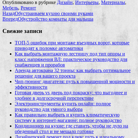
Опубликовано в рубрике
Дизайн
,
Интерьеры
,
Материалы
,
Мебель
,
Ремонт
Назад
Обустраиваем кухню своими руками
Вперед
Обустройство комнаты для малыша
Свежие записи
ТОП-5 ошибок при монтаже въездных ворот, которые
приводят к поломке автоматики
Как выбрать монтажную лестницу под тип опоры и
класс напряжения ВЛ: практическое руководство для
снабженцев и прорабов
Аренда автокрана 32 тонны: как выбрать оптимальное
решение для вашего проекта
Чип‑тюнинг двигателя: путь к повышенной мощности и
эффективности
Готовая дверь vs дверь под покраску: что выгоднее и
удобнее в долгосрочной перспективе
Электроинструменты купить онлайн: полное
руководство для умного выбора
Как правильно выбрать и купить климатическую
систему в интернет‑магазине: полное руководство
Кондиционер на кухне: где ставить, чтобы не дуло на
обеденный стол и не мешало готовке
Дизайнерский ремонт под ключ: путь к идеальному