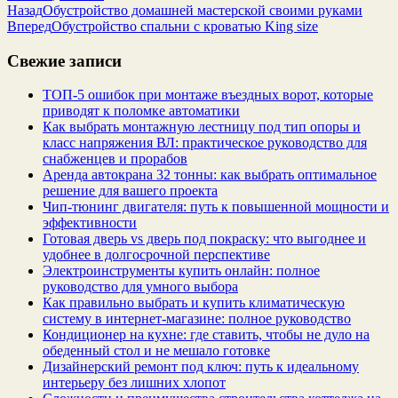
Назад
Обустройство домашней мастерской своими руками
Вперед
Обустройство спальни с кроватью King size
Свежие записи
ТОП-5 ошибок при монтаже въездных ворот, которые
приводят к поломке автоматики
Как выбрать монтажную лестницу под тип опоры и
класс напряжения ВЛ: практическое руководство для
снабженцев и прорабов
Аренда автокрана 32 тонны: как выбрать оптимальное
решение для вашего проекта
Чип‑тюнинг двигателя: путь к повышенной мощности и
эффективности
Готовая дверь vs дверь под покраску: что выгоднее и
удобнее в долгосрочной перспективе
Электроинструменты купить онлайн: полное
руководство для умного выбора
Как правильно выбрать и купить климатическую
систему в интернет‑магазине: полное руководство
Кондиционер на кухне: где ставить, чтобы не дуло на
обеденный стол и не мешало готовке
Дизайнерский ремонт под ключ: путь к идеальному
интерьеру без лишних хлопот