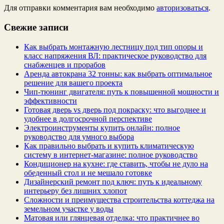
Для отправки комментария вам необходимо
авторизоваться
.
Свежие записи
Как выбрать монтажную лестницу под тип опоры и
класс напряжения ВЛ: практическое руководство для
снабженцев и прорабов
Аренда автокрана 32 тонны: как выбрать оптимальное
решение для вашего проекта
Чип‑тюнинг двигателя: путь к повышенной мощности и
эффективности
Готовая дверь vs дверь под покраску: что выгоднее и
удобнее в долгосрочной перспективе
Электроинструменты купить онлайн: полное
руководство для умного выбора
Как правильно выбрать и купить климатическую
систему в интернет‑магазине: полное руководство
Кондиционер на кухне: где ставить, чтобы не дуло на
обеденный стол и не мешало готовке
Дизайнерский ремонт под ключ: путь к идеальному
интерьеру без лишних хлопот
Сложности и преимущества строительства коттеджа на
земельном участке у воды
Матовая или глянцевая отделка: что практичнее во