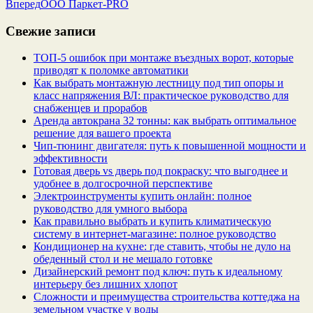
Вперед
ООО Паркет-PRO
Свежие записи
ТОП-5 ошибок при монтаже въездных ворот, которые
приводят к поломке автоматики
Как выбрать монтажную лестницу под тип опоры и
класс напряжения ВЛ: практическое руководство для
снабженцев и прорабов
Аренда автокрана 32 тонны: как выбрать оптимальное
решение для вашего проекта
Чип‑тюнинг двигателя: путь к повышенной мощности и
эффективности
Готовая дверь vs дверь под покраску: что выгоднее и
удобнее в долгосрочной перспективе
Электроинструменты купить онлайн: полное
руководство для умного выбора
Как правильно выбрать и купить климатическую
систему в интернет‑магазине: полное руководство
Кондиционер на кухне: где ставить, чтобы не дуло на
обеденный стол и не мешало готовке
Дизайнерский ремонт под ключ: путь к идеальному
интерьеру без лишних хлопот
Сложности и преимущества строительства коттеджа на
земельном участке у воды