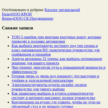
Опубликовано в рубрике
Каталог организаций
Назад
ООО КРОН
Вперед
ООО СК-Продвижение
Свежие записи
ТОП-5 ошибок при монтаже въездных ворот, которые
приводят к поломке автоматики
Как выбрать монтажную лестницу под тип опоры и
класс напряжения ВЛ: практическое руководство для
снабженцев и прорабов
Аренда автокрана 32 тонны: как выбрать оптимальное
решение для вашего проекта
Чип‑тюнинг двигателя: путь к повышенной мощности и
эффективности
Готовая дверь vs дверь под покраску: что выгоднее и
удобнее в долгосрочной перспективе
Электроинструменты купить онлайн: полное
руководство для умного выбора
Как правильно выбрать и купить климатическую
систему в интернет‑магазине: полное руководство
Кондиционер на кухне: где ставить, чтобы не дуло на
обеденный стол и не мешало готовке