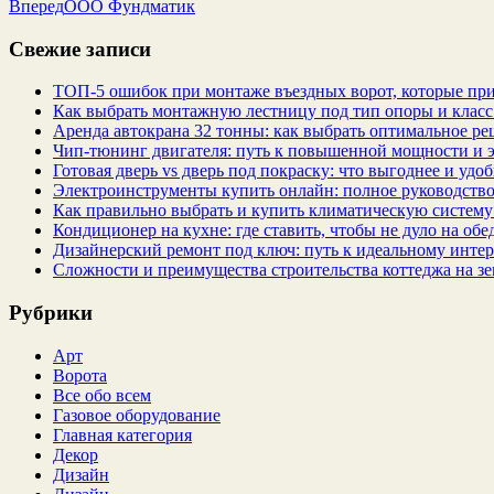
Вперед
ООО Фундматик
Свежие записи
ТОП-5 ошибок при монтаже въездных ворот, которые при
Как выбрать монтажную лестницу под тип опоры и класс
Аренда автокрана 32 тонны: как выбрать оптимальное ре
Чип‑тюнинг двигателя: путь к повышенной мощности и 
Готовая дверь vs дверь под покраску: что выгоднее и удо
Электроинструменты купить онлайн: полное руководство
Как правильно выбрать и купить климатическую систему 
Кондиционер на кухне: где ставить, чтобы не дуло на об
Дизайнерский ремонт под ключ: путь к идеальному интер
Сложности и преимущества строительства коттеджа на зе
Рубрики
Арт
Ворота
Все обо всем
Газовое оборудование
Главная категория
Декор
Дизайн