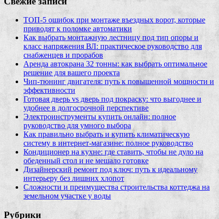
Свежие записи
ТОП-5 ошибок при монтаже въездных ворот, которые
приводят к поломке автоматики
Как выбрать монтажную лестницу под тип опоры и
класс напряжения ВЛ: практическое руководство для
снабженцев и прорабов
Аренда автокрана 32 тонны: как выбрать оптимальное
решение для вашего проекта
Чип‑тюнинг двигателя: путь к повышенной мощности и
эффективности
Готовая дверь vs дверь под покраску: что выгоднее и
удобнее в долгосрочной перспективе
Электроинструменты купить онлайн: полное
руководство для умного выбора
Как правильно выбрать и купить климатическую
систему в интернет‑магазине: полное руководство
Кондиционер на кухне: где ставить, чтобы не дуло на
обеденный стол и не мешало готовке
Дизайнерский ремонт под ключ: путь к идеальному
интерьеру без лишних хлопот
Сложности и преимущества строительства коттеджа на
земельном участке у воды
Рубрики