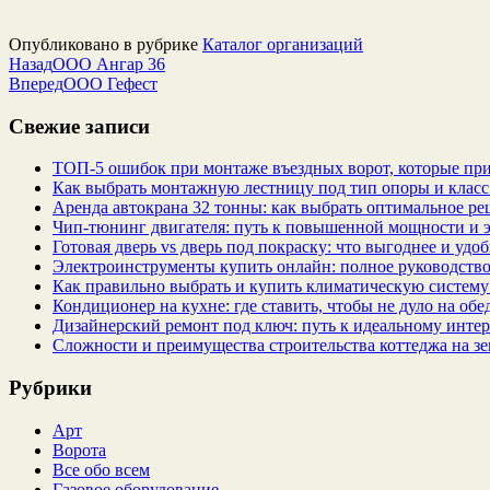
Опубликовано в рубрике
Каталог организаций
Назад
ООО Ангар 36
Вперед
ООО Гефест
Свежие записи
ТОП-5 ошибок при монтаже въездных ворот, которые при
Как выбрать монтажную лестницу под тип опоры и класс
Аренда автокрана 32 тонны: как выбрать оптимальное ре
Чип‑тюнинг двигателя: путь к повышенной мощности и 
Готовая дверь vs дверь под покраску: что выгоднее и удо
Электроинструменты купить онлайн: полное руководство
Как правильно выбрать и купить климатическую систему 
Кондиционер на кухне: где ставить, чтобы не дуло на об
Дизайнерский ремонт под ключ: путь к идеальному интер
Сложности и преимущества строительства коттеджа на зе
Рубрики
Арт
Ворота
Все обо всем
Газовое оборудование