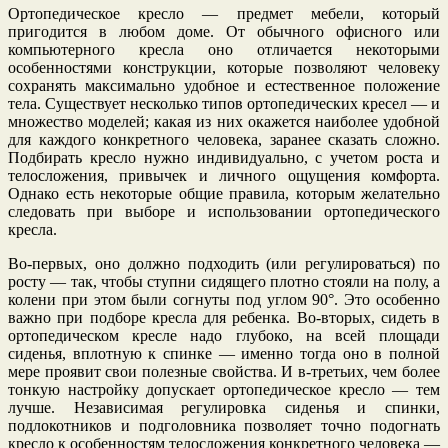
Ортопедическое кресло — предмет мебели, который
пригодится в любом доме. От обычного офисного или
компьютерного кресла оно отличается некоторыми
особенностями конструкции, которые позволяют человеку
сохранять максимально удобное и естественное положение
тела. Существует несколько типов ортопедических кресел — и
множество моделей; какая из них окажется наиболее удобной
для каждого конкретного человека, заранее сказать сложно.
Подбирать кресло нужно индивидуально, с учетом роста и
телосложения, привычек и личного ощущения комфорта.
Однако есть некоторые общие правила, которым желательно
следовать при выборе и использовании ортопедического
кресла.
Во-первых, оно должно подходить (или регулироваться) по
росту — так, чтобы ступни сидящего плотно стояли на полу, а
колени при этом были согнуты под углом 90°. Это особенно
важно при подборе кресла для ребенка. Во-вторых, сидеть в
ортопедическом кресле надо глубоко, на всей площади
сиденья, вплотную к спинке — именно тогда оно в полной
мере проявит свои полезные свойства. И в-третьих, чем более
тонкую настройку допускает ортопедическое кресло — тем
лучше. Независимая регулировка сиденья и спинки,
подлокотников и подголовника позволяет точно подогнать
кресло к особенностям телосложения конкретного человека —