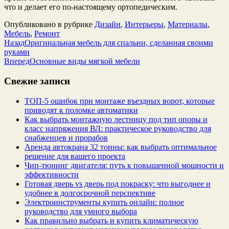
что и делает его по-настоящему ортопедическим.
Опубликовано в рубрике
Дизайн
,
Интерьеры
,
Материалы
,
Мебель
,
Ремонт
Назад
Оригинальная мебель для спальни, сделанная своими
руками
Вперед
Основные виды мягкой мебели
Свежие записи
ТОП-5 ошибок при монтаже въездных ворот, которые
приводят к поломке автоматики
Как выбрать монтажную лестницу под тип опоры и
класс напряжения ВЛ: практическое руководство для
снабженцев и прорабов
Аренда автокрана 32 тонны: как выбрать оптимальное
решение для вашего проекта
Чип‑тюнинг двигателя: путь к повышенной мощности и
эффективности
Готовая дверь vs дверь под покраску: что выгоднее и
удобнее в долгосрочной перспективе
Электроинструменты купить онлайн: полное
руководство для умного выбора
Как правильно выбрать и купить климатическую