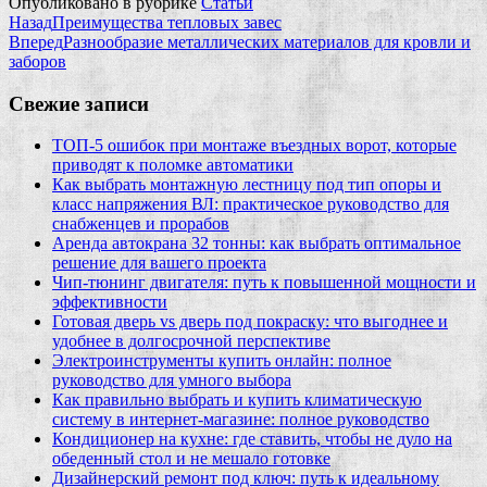
Опубликовано в рубрике
Статьи
Назад
Преимущества тепловых завес
Вперед
Разнообразие металлических материалов для кровли и
заборов
Свежие записи
ТОП-5 ошибок при монтаже въездных ворот, которые
приводят к поломке автоматики
Как выбрать монтажную лестницу под тип опоры и
класс напряжения ВЛ: практическое руководство для
снабженцев и прорабов
Аренда автокрана 32 тонны: как выбрать оптимальное
решение для вашего проекта
Чип‑тюнинг двигателя: путь к повышенной мощности и
эффективности
Готовая дверь vs дверь под покраску: что выгоднее и
удобнее в долгосрочной перспективе
Электроинструменты купить онлайн: полное
руководство для умного выбора
Как правильно выбрать и купить климатическую
систему в интернет‑магазине: полное руководство
Кондиционер на кухне: где ставить, чтобы не дуло на
обеденный стол и не мешало готовке
Дизайнерский ремонт под ключ: путь к идеальному