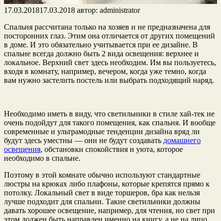
17.03.2018
17.03.2018
автор:
administrator
Спальня рассчитана только на хозяев и не предназначена для
посторонних глаз. Этим она отличается от других помещений
в доме. И это обязательно учитывается при ее дизайне. В
спальне всегда должно быть 2 вида освещения: верхнее и
локальное. Верхний свет здесь необходим. Им вы пользуетесь,
входя в комнату, например, вечером, когда уже темно, когда
вам нужно застелить постель или выбрать подходящий наряд.
Необходимо иметь в виду, что светильники в стиле хай-тек не
очень подойдут для такого помещения, как спальня. И вообще
современные и ультрамодные тенденции дизайна вряд ли
будут здесь уместны — они не будут создавать
домашнего
освещения
, обстановки спокойствия и уюта, которое
необходимо в спальне.
Поэтому в этой комнате обычно используют стандартные
люстры на крюках либо плафоны, которые крепятся прямо к
потолку. Локальный свет в виде торшеров, бра как нельзя
лучше подходит для спальни. Такие светильники должны
давать хорошее освещение, например, для чтения, но свет при
этом должен быть направлен именно на книгу, а не на лицо