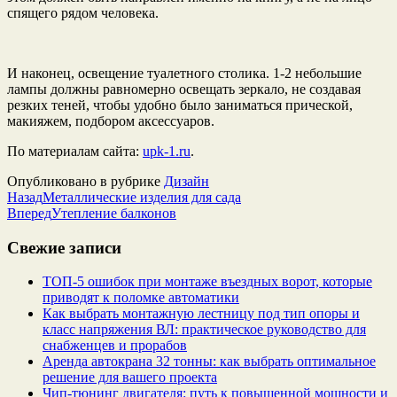
спящего рядом человека.
И наконец, освещение туалетного столика. 1-2 небольшие
лампы должны равномерно освещать зеркало, не создавая
резких теней, чтобы удобно было заниматься прической,
макияжем, подбором аксессуаров.
По материалам сайта:
upk-1.ru
.
Опубликовано в рубрике
Дизайн
Назад
Металлические изделия для сада
Вперед
Утепление балконов
Свежие записи
ТОП-5 ошибок при монтаже въездных ворот, которые
приводят к поломке автоматики
Как выбрать монтажную лестницу под тип опоры и
класс напряжения ВЛ: практическое руководство для
снабженцев и прорабов
Аренда автокрана 32 тонны: как выбрать оптимальное
решение для вашего проекта
Чип‑тюнинг двигателя: путь к повышенной мощности и