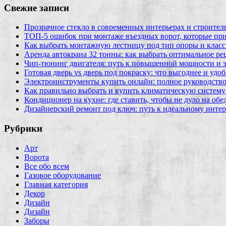
Свежие записи
Прозрачное стекло в современных интерьерах и строител
ТОП-5 ошибок при монтаже въездных ворот, которые при
Как выбрать монтажную лестницу под тип опоры и класс
Аренда автокрана 32 тонны: как выбрать оптимальное ре
Чип‑тюнинг двигателя: путь к повышенной мощности и 
Готовая дверь vs дверь под покраску: что выгоднее и удо
Электроинструменты купить онлайн: полное руководство
Как правильно выбрать и купить климатическую систему 
Кондиционер на кухне: где ставить, чтобы не дуло на об
Дизайнерский ремонт под ключ: путь к идеальному интер
Рубрики
Арт
Ворота
Все обо всем
Газовое оборудование
Главная категория
Декор
Дизайн
Дизайн
Заборы