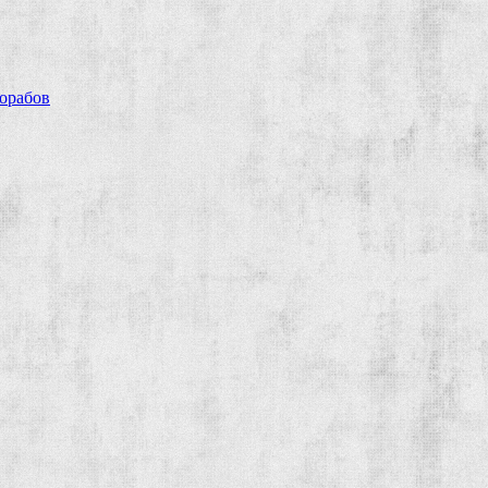
рорабов