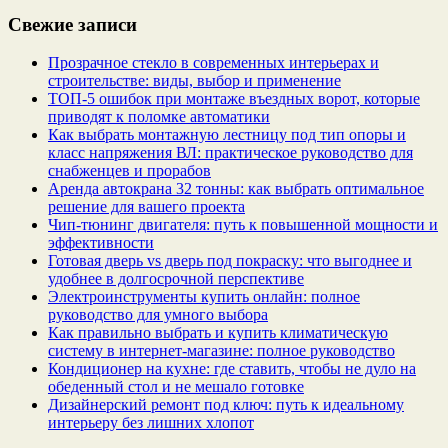
Свежие записи
Прозрачное стекло в современных интерьерах и
строительстве: виды, выбор и применение
ТОП-5 ошибок при монтаже въездных ворот, которые
приводят к поломке автоматики
Как выбрать монтажную лестницу под тип опоры и
класс напряжения ВЛ: практическое руководство для
снабженцев и прорабов
Аренда автокрана 32 тонны: как выбрать оптимальное
решение для вашего проекта
Чип‑тюнинг двигателя: путь к повышенной мощности и
эффективности
Готовая дверь vs дверь под покраску: что выгоднее и
удобнее в долгосрочной перспективе
Электроинструменты купить онлайн: полное
руководство для умного выбора
Как правильно выбрать и купить климатическую
систему в интернет‑магазине: полное руководство
Кондиционер на кухне: где ставить, чтобы не дуло на
обеденный стол и не мешало готовке
Дизайнерский ремонт под ключ: путь к идеальному
интерьеру без лишних хлопот