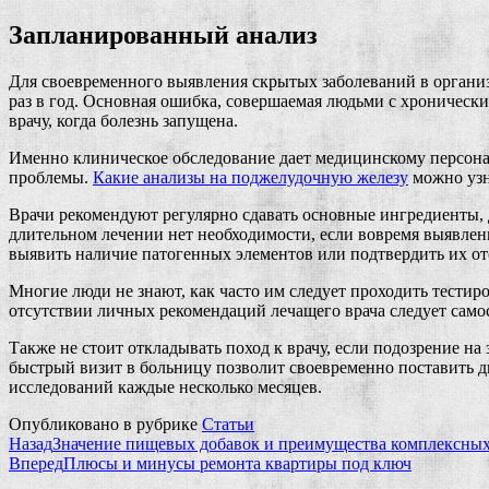
Запланированный анализ
Для своевременного выявления скрытых заболеваний в организ
раз в год. Основная ошибка, совершаемая людьми с хроничес
врачу, когда болезнь запущена.
Именно клиническое обследование дает медицинскому персон
проблемы.
Какие анализы на поджелудочную железу
можно узн
Врачи рекомендуют регулярно сдавать основные ингредиенты, 
длительном лечении нет необходимости, если вовремя выявле
выявить наличие патогенных элементов или подтвердить их от
Многие люди не знают, как часто им следует проходить тести
отсутствии личных рекомендаций лечащего врача следует самос
Также не стоит откладывать поход к врачу, если подозрение н
быстрый визит в больницу позволит своевременно поставить д
исследований каждые несколько месяцев.
Опубликовано в рубрике
Статьи
Назад
Значение пищевых добавок и преимущества комплексных
Вперед
Плюсы и минусы ремонта квартиры под ключ