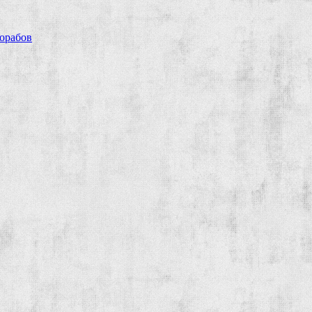
рорабов