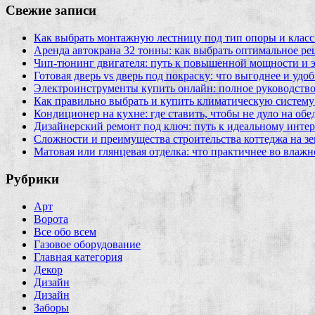
Свежие записи
Как выбрать монтажную лестницу под тип опоры и класс
Аренда автокрана 32 тонны: как выбрать оптимальное ре
Чип‑тюнинг двигателя: путь к повышенной мощности и 
Готовая дверь vs дверь под покраску: что выгоднее и удо
Электроинструменты купить онлайн: полное руководство
Как правильно выбрать и купить климатическую систему 
Кондиционер на кухне: где ставить, чтобы не дуло на об
Дизайнерский ремонт под ключ: путь к идеальному интер
Сложности и преимущества строительства коттеджа на зе
Матовая или глянцевая отделка: что практичнее во влажн
Рубрики
Арт
Ворота
Все обо всем
Газовое оборудование
Главная категория
Декор
Дизайн
Дизайн
Заборы