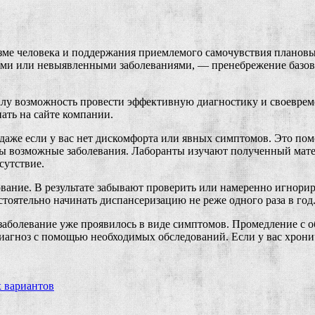
ме человека и поддержания приемлемого самочувствия плановые
кими или невыявленными заболеваниями, — пренебрежение базов
алу возможность провести эффективную диагностику и своевре
ать на сайте компании.
даже если у вас нет дискомфорта или явных симптомов. Это пом
ны возможные заболевания. Лаборанты изучают полученный мате
сутствие.
рование. В результате забывают проверить или намеренно игнор
тоятельно начинать диспансеризацию не реже одного раза в год
а заболевание уже проявилось в виде симптомов. Промедление с 
иагноз с помощью необходимых обследований. Если у вас хронич
 вариантов